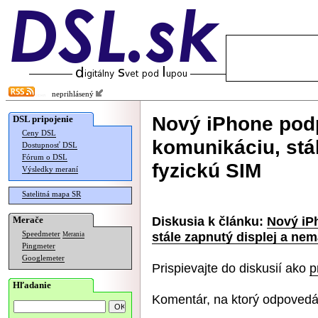
neprihlásený
Nový iPhone podp
DSL pripojenie
Ceny DSL
komunikáciu, stá
Dostupnosť DSL
Fórum o DSL
fyzickú SIM
Výsledky meraní
Satelitná mapa SR
Diskusia k článku:
Nový iP
Merače
stále zapnutý displej a nem
Speedmeter
Merania
Pingmeter
Googlemeter
Prispievajte do diskusií ako
p
Hľadanie
Komentár, na ktorý odpovedá