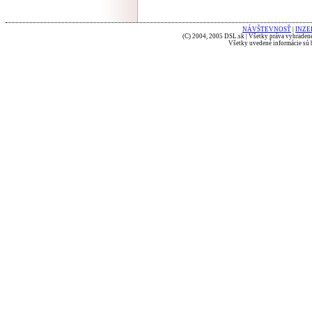
NÁVŠTEVNOSŤ
|
INZE
(C) 2004, 2005 DSL.sk | Všetky práva vyhradené
Všetky uvedené informácie sú b