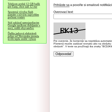
Telekom pridal 12 GB balík
Prihláste sa
a povoľte si emailové notifiká
pre Easy, chce zaň 12 eur
Overovací text:
Spustená výroba flash
pamäte s novým najvyšším
počtom vrstiev
Súd zakázal samojazdiacim
Google taxíkom dobíjanie v
noci, rušili obyvateľov
Ďalšia jadrová elektráreň
južne od Slovenska musela
kvôli teplu znížiť výkon
Pre overenie, že komentár sa nepridáva automatizov
Písmená musíte zadávať rovnako ako na obrázku veľk
obrázok". V texte sa používajú iba znaky "BC