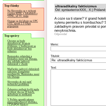
Top články
ultraradikalny fakticizmus
Od: syntaxterrorXXX,. X | Pridan
Na Slovensku sa v tichosti
vypína ADSL v lokalitách s
VDSL, už 31. mája
A coze sa ti stane? V grand hote
Orange sa doťahuje na UPC
sytenu perrierku s kombuchou? S
a O2, spustí 2.5 Gbps
zakladnym pravom privolat si pom
pripojenie
nevykrochnia.
Odpovedať
Top správy
Chrome sa bude
aktualizovať dvakrát
Meno:
týždenne, v budúcnosti sa
bude aktualizovať bez
reštartov
Titulok:
Rumunsko odstrelmi a
blokádou mení tok Dunaja,
aby udržalo jadrovú
elektráreň v chode
Text:
Maďarsko jadrovú elektráreň
nakoniec kompletne
neodstavilo, Rumunsko mení
tok Dunaja
Slovensko.sk má opäť
technické problémy
Železnice znižujú kvôli teplu
rýchlosť iba na 50 km/h,
spôsobuje to meškanie
V Poľsku spustili takmer
gigawatthodinové úložisko,
z LiFePO4 článkov