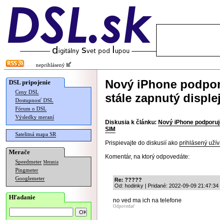
neprihlásený
Nový iPhone podporu
DSL pripojenie
Ceny DSL
stále zapnutý disple
Dostupnosť DSL
Fórum o DSL
Výsledky meraní
Diskusia k článku:
Nový iPhone podporuje
SIM
Satelitná mapa SR
Prispievajte do diskusií ako
prihlásený užív
Merače
Komentár, na ktorý odpovedáte:
Speedmeter
Merania
Pingmeter
Googlemeter
Re: ?????
Od: hodinky | Pridané: 2022-09-09 21:47:34
Hľadanie
no ved ma ich na telefone
Odpovedať