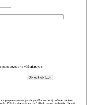
cie na odpovede na Váš príspevok.
anými prostriedkami, prosím prepíšte text, ktorý vidíte na obrázku.
é. Pokiaľ text neviete prečítať, kliknite prosím na tlačidlo "Obnoviť