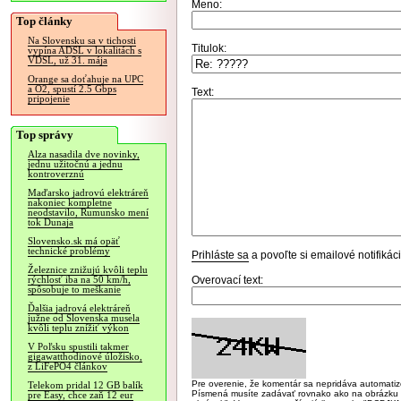
Meno:
Top články
Na Slovensku sa v tichosti
Titulok:
vypína ADSL v lokalitách s
VDSL, už 31. mája
Orange sa doťahuje na UPC
a O2, spustí 2.5 Gbps
Text:
pripojenie
Top správy
Alza nasadila dve novinky,
jednu užitočnú a jednu
kontroverznú
Maďarsko jadrovú elektráreň
nakoniec kompletne
neodstavilo, Rumunsko mení
tok Dunaja
Slovensko.sk má opäť
technické problémy
Prihláste sa
a povoľte si emailové notifiká
Železnice znižujú kvôli teplu
Overovací text:
rýchlosť iba na 50 km/h,
spôsobuje to meškanie
Ďalšia jadrová elektráreň
južne od Slovenska musela
kvôli teplu znížiť výkon
V Poľsku spustili takmer
gigawatthodinové úložisko,
z LiFePO4 článkov
Pre overenie, že komentár sa nepridáva automatizov
Telekom pridal 12 GB balík
Písmená musíte zadávať rovnako ako na obrázku veľk
pre Easy, chce zaň 12 eur