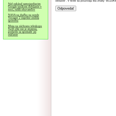
obrázok". V texte sa používajú iba znaky "BC
Súd zakázal samojazdiacim
Google taxíkom dobíjanie v
noci, rušili obyvateľov
NASA na diaľku na sonde
Voyager 2 úspešne znížila
spotrebu
Misia na záchranu teleskopu
Swift ešte nie je stratená,
podarilo sa spomaliť jej
otáčanie