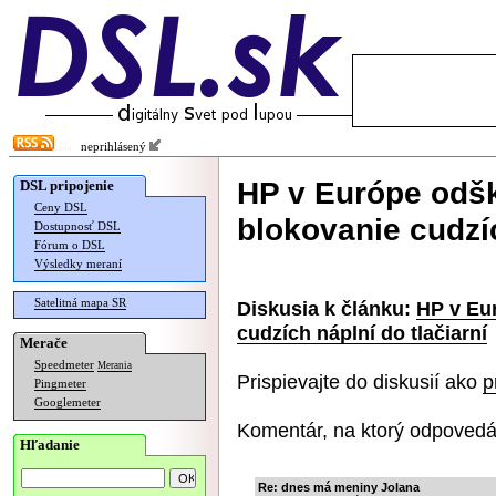
neprihlásený
HP v Európe odšk
DSL pripojenie
Ceny DSL
blokovanie cudzíc
Dostupnosť DSL
Fórum o DSL
Výsledky meraní
Satelitná mapa SR
Diskusia k článku:
HP v Eu
cudzích náplní do tlačiarní
Merače
Speedmeter
Merania
Prispievajte do diskusií ako
p
Pingmeter
Googlemeter
Komentár, na ktorý odpovedá
Hľadanie
Re: dnes má meniny Jolana