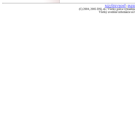
NÁVŠTEVNOSŤ
|
INZE
(C) 2004, 2005 DSL.sk | Všetky práva vyhradené
Všetky uvedené informácie sú b