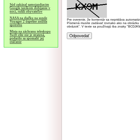
Súd zakázal samojazdiacim
Google taxíkom dobíjanie v
noci, rušili obyvateľov
NASA na diaľku na sonde
Pre overenie, že komentár sa nepridáva automatizov
Voyager 2 úspešne znížila
Písmená musíte zadávať rovnako ako na obrázku veľk
spotrebu
obrázok". V texte sa používajú iba znaky "BC
Misia na záchranu teleskopu
Swift ešte nie je stratená,
podarilo sa spomaliť jej
otáčanie