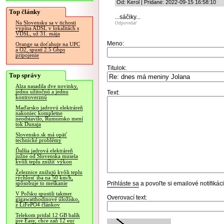
Od: Kerol | Pridané: 2022-09-15 16:58:10
Top články
...sáčiky...
Na Slovensku sa v tichosti
Odpovedať
vypína ADSL v lokalitách s
VDSL, už 31. mája
Meno:
Orange sa doťahuje na UPC
a O2, spustí 2.5 Gbps
pripojenie
Titulok:
Top správy
Alza nasadila dve novinky,
jednu užitočnú a jednu
Text:
kontroverznú
Maďarsko jadrovú elektráreň
nakoniec kompletne
neodstavilo, Rumunsko mení
tok Dunaja
Slovensko.sk má opäť
technické problémy
Ďalšia jadrová elektráreň
južne od Slovenska musela
kvôli teplu znížiť výkon
Železnice znižujú kvôli teplu
rýchlosť iba na 50 km/h,
Prihláste sa
a povoľte si emailové notifiká
spôsobuje to meškanie
V Poľsku spustili takmer
Overovací text:
gigawatthodinové úložisko,
z LiFePO4 článkov
Telekom pridal 12 GB balík
pre Easy, chce zaň 12 eur