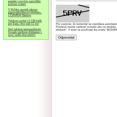
pamäte s novým najvyšším
počtom vrstiev
V Poľsku spustili takmer
gigawatthodinové úložisko,
z LiFePO4 článkov
Telekom pridal 12 GB balík
pre Easy, chce zaň 12 eur
Pre overenie, že komentár sa nepridáva automatizov
Písmená musíte zadávať rovnako ako na obrázku veľk
Súd zakázal samojazdiacim
obrázok". V texte sa používajú iba znaky "BC
Google taxíkom dobíjanie v
noci, rušili obyvateľov