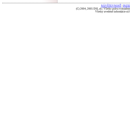
NÁVŠTEVNOSŤ
|
INZE
(C) 2004, 2005 DSL.sk | Všetky práva vyhradené
Všetky uvedené informácie sú b