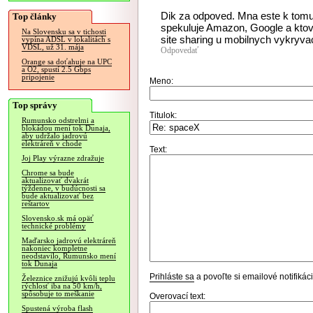
Dik za odpoved. Mna este k tomu 
Top články
spekuluje Amazon, Google a ktovi
Na Slovensku sa v tichosti
site sharing u mobilnych vykryvac
vypína ADSL v lokalitách s
VDSL, už 31. mája
Odpovedať
Orange sa doťahuje na UPC
a O2, spustí 2.5 Gbps
pripojenie
Meno:
Top správy
Titulok:
Rumunsko odstrelmi a
blokádou mení tok Dunaja,
aby udržalo jadrovú
elektráreň v chode
Text:
Joj Play výrazne zdražuje
Chrome sa bude
aktualizovať dvakrát
týždenne, v budúcnosti sa
bude aktualizovať bez
reštartov
Slovensko.sk má opäť
technické problémy
Maďarsko jadrovú elektráreň
nakoniec kompletne
neodstavilo, Rumunsko mení
tok Dunaja
Prihláste sa
a povoľte si emailové notifiká
Železnice znižujú kvôli teplu
rýchlosť iba na 50 km/h,
spôsobuje to meškanie
Overovací text:
Spustená výroba flash