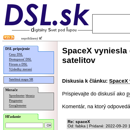
neprihlásený
SpaceX vyniesla ď
DSL pripojenie
Ceny DSL
satelitov
Dostupnosť DSL
Fórum o DSL
Výsledky meraní
Satelitná mapa SR
Diskusia k článku:
SpaceX v
Merače
Prispievajte do diskusií ako
p
Speedmeter
Merania
Pingmeter
Komentár, na ktorý odpovedá
Googlemeter
Hľadanie
Re: spaceX
Od: fabka | Pridané: 2022-09-20 