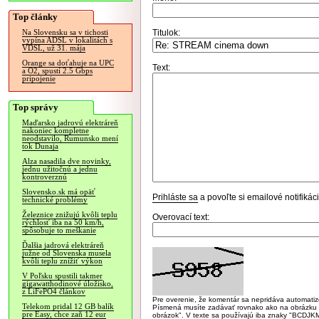
Top články
Titulok:
Na Slovensku sa v tichosti
vypína ADSL v lokalitách s
VDSL, už 31. mája
Orange sa doťahuje na UPC
Text:
a O2, spustí 2.5 Gbps
pripojenie
Top správy
Maďarsko jadrovú elektráreň
nakoniec kompletne
neodstavilo, Rumunsko mení
tok Dunaja
Alza nasadila dve novinky,
jednu užitočnú a jednu
kontroverznú
Slovensko.sk má opäť
Prihláste sa
a povoľte si emailové notifiká
technické problémy
Železnice znižujú kvôli teplu
Overovací text:
rýchlosť iba na 50 km/h,
spôsobuje to meškanie
Ďalšia jadrová elektráreň
južne od Slovenska musela
kvôli teplu znížiť výkon
V Poľsku spustili takmer
gigawatthodinové úložisko,
z LiFePO4 článkov
Pre overenie, že komentár sa nepridáva automatizov
Telekom pridal 12 GB balík
Písmená musíte zadávať rovnako ako na obrázku veľk
pre Easy, chce zaň 12 eur
obrázok". V texte sa používajú iba znaky "BC