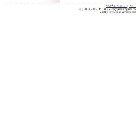
NÁVŠTEVNOSŤ
|
INZE
(C) 2004, 2005 DSL.sk | Všetky práva vyhradené
Všetky uvedené informácie sú b