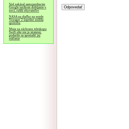
Súd zakázal samojazdiacim
Google taxíkom dobíjanie v
noci, rušili obyvateľov
NASA na diaľku na sonde
Voyager 2 úspešne znížila
spotrebu
Misia na záchranu teleskopu
Swift ešte nie je stratená,
podarilo sa spomaliť jej
otáčanie