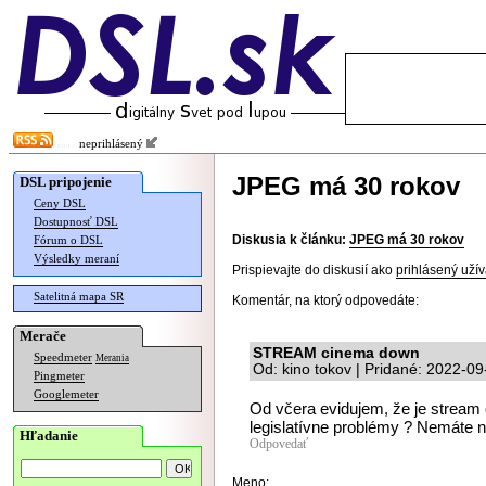
neprihlásený
JPEG má 30 rokov
DSL pripojenie
Ceny DSL
Dostupnosť DSL
Diskusia k článku:
JPEG má 30 rokov
Fórum o DSL
Výsledky meraní
Prispievajte do diskusií ako
prihlásený užív
Satelitná mapa SR
Komentár, na ktorý odpovedáte:
Merače
STREAM cinema down
Speedmeter
Merania
Od: kino tokov | Pridané: 2022-0
Pingmeter
Googlemeter
Od včera evidujem, že je strea
legislatívne problémy ? Nemáte nie
Hľadanie
Odpovedať
Meno: