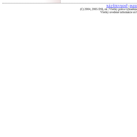
NÁVŠTEVNOSŤ
|
INZE
(C) 2004, 2005 DSL.sk | Všetky práva vyhradené
Všetky uvedené informácie sú b