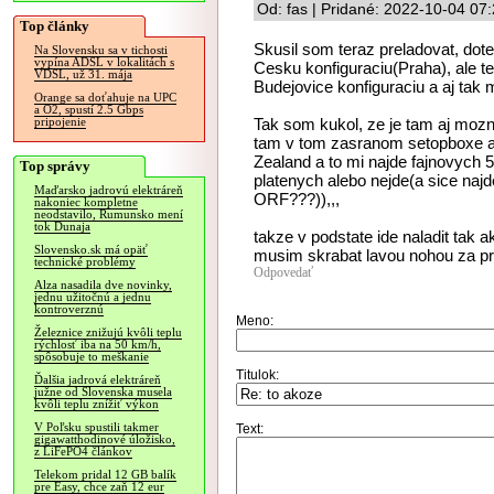
Od: fas | Pridané: 2022-10-04 07
Top články
Skusil som teraz preladovat, dot
Na Slovensku sa v tichosti
vypína ADSL v lokalitách s
Cesku konfiguraciu(Praha), ale t
VDSL, už 31. mája
Budejovice konfiguraciu a aj tak 
Orange sa doťahuje na UPC
a O2, spustí 2.5 Gbps
Tak som kukol, ze je tam aj moznos
pripojenie
tam v tom zasranom setopboxe a
Zealand a to mi najde fajnovych 5
Top správy
platenych alebo nejde(a sice naj
Maďarsko jadrovú elektráreň
ORF???)),,,
nakoniec kompletne
neodstavilo, Rumunsko mení
tok Dunaja
takze v podstate ide naladit tak a
Slovensko.sk má opäť
musim skrabat lavou nohou za p
technické problémy
Odpovedať
Alza nasadila dve novinky,
jednu užitočnú a jednu
kontroverznú
Meno:
Železnice znižujú kvôli teplu
rýchlosť iba na 50 km/h,
spôsobuje to meškanie
Titulok:
Ďalšia jadrová elektráreň
južne od Slovenska musela
kvôli teplu znížiť výkon
V Poľsku spustili takmer
Text:
gigawatthodinové úložisko,
z LiFePO4 článkov
Telekom pridal 12 GB balík
pre Easy, chce zaň 12 eur