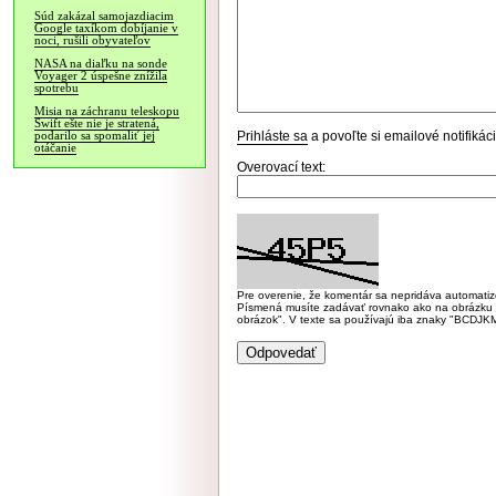
Súd zakázal samojazdiacim
Google taxíkom dobíjanie v
noci, rušili obyvateľov
NASA na diaľku na sonde
Voyager 2 úspešne znížila
spotrebu
Misia na záchranu teleskopu
Swift ešte nie je stratená,
Prihláste sa
a povoľte si emailové notifiká
podarilo sa spomaliť jej
otáčanie
Overovací text:
Pre overenie, že komentár sa nepridáva automatizov
Písmená musíte zadávať rovnako ako na obrázku veľk
obrázok". V texte sa používajú iba znaky "BC