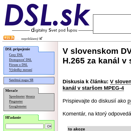
neprihlásený
V slovenskom DV
DSL pripojenie
Ceny DSL
H.265 za kanál v
Dostupnosť DSL
Fórum o DSL
Výsledky meraní
Satelitná mapa SR
Diskusia k článku:
V slove
kanál v staršom MPEG-4
Merače
Speedmeter
Merania
Prispievajte do diskusií ako
p
Pingmeter
Googlemeter
Komentár, na ktorý odpovedá
Hľadanie
to akoze