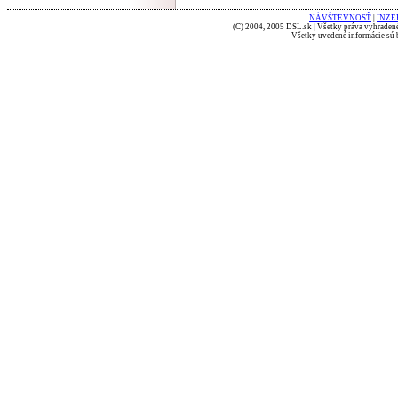
NÁVŠTEVNOSŤ
|
INZE
(C) 2004, 2005 DSL.sk | Všetky práva vyhradené
Všetky uvedené informácie sú b