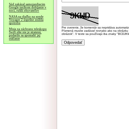
Súd zakázal samojazdiacim
Google taxíkom dobíjanie v
noci, rušili obyvateľov
NASA na diaľku na sonde
Voyager 2 úspešne znížila
spotrebu
Pre overenie, že komentár sa nepridáva automatizov
Misia na záchranu teleskopu
Písmená musíte zadávať rovnako ako na obrázku veľk
Swift ešte nie je stratená,
obrázok". V texte sa používajú iba znaky "BC
podarilo sa spomaliť jej
otáčanie