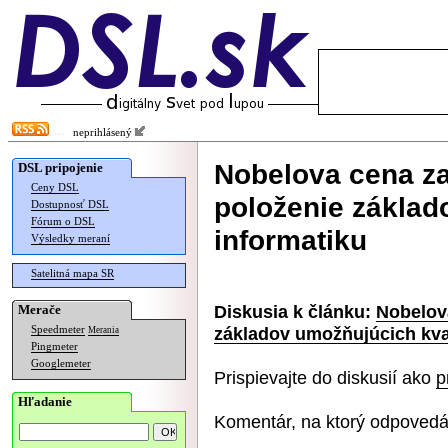
neprihlásený
Nobelova cena za
DSL pripojenie
Ceny DSL
položenie zákla
Dostupnosť DSL
Fórum o DSL
informatiku
Výsledky meraní
Satelitná mapa SR
Diskusia k článku:
Nobelova
Merače
základov umožňujúcich kva
Speedmeter
Merania
Pingmeter
Googlemeter
Prispievajte do diskusií ako
p
Hľadanie
Komentár, na ktorý odpovedá