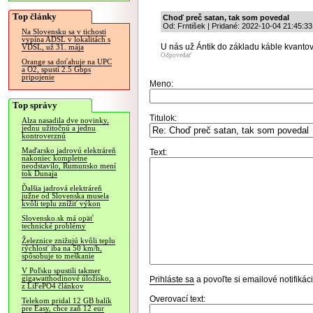
Top články
Choď preč satan, tak som povedal
Od: Frntišek | Pridané: 2022-10-04 21:45:33
Na Slovensku sa v tichosti
vypína ADSL v lokalitách s
U nás už Ántik do základu káble kvantov
VDSL, už 31. mája
Odpovedať
Orange sa doťahuje na UPC
a O2, spustí 2.5 Gbps
pripojenie
Meno:
Top správy
Titulok:
Alza nasadila dve novinky,
jednu užitočnú a jednu
kontroverznú
Maďarsko jadrovú elektráreň
Text:
nakoniec kompletne
neodstavilo, Rumunsko mení
tok Dunaja
Ďalšia jadrová elektráreň
južne od Slovenska musela
kvôli teplu znížiť výkon
Slovensko.sk má opäť
technické problémy
Železnice znižujú kvôli teplu
rýchlosť iba na 50 km/h,
spôsobuje to meškanie
V Poľsku spustili takmer
gigawatthodinové úložisko,
Prihláste sa
a povoľte si emailové notifiká
z LiFePO4 článkov
Overovací text:
Telekom pridal 12 GB balík
pre Easy, chce zaň 12 eur