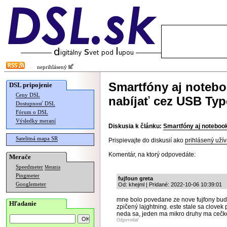
neprihlásený
Smartfóny aj noteb
DSL pripojenie
Ceny DSL
nabíjať cez USB Typ
Dostupnosť DSL
Fórum o DSL
Výsledky meraní
Diskusia k článku:
Smartfóny aj noteboo
Satelitná mapa SR
Prispievajte do diskusií ako
prihlásený užív
Komentár, na ktorý odpovedáte:
Merače
Speedmeter
Merania
Pingmeter
fujfoun greta
Googlemeter
Od: khejml | Pridané: 2022-10-06 10:39:01
mne bolo povedane ze nove fujfony budu s
Hľadanie
zpičený lajghtning. este stale sa clovek
neda sa, jeden ma mikro druhy ma cečko 
Odpovedať