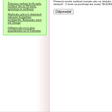
Písmená musíte zadávať rovnako ako na obrázku veľk
Železnice znižujú kvôli teplu
obrázok". V texte sa používajú iba znaky "BC
rýchlosť iba na 50 km/h,
spôsobuje to meškanie
Maďarsko jadrovú elektráreň
nakoniec kompletne
neodstavilo, Rumunsko mení
tok Dunaja
Odštartovala nová séria
populárneho sci-fi Futurama