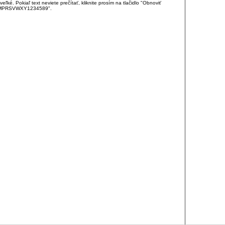
é. Pokiaľ text neviete prečítať, kliknite prosím na tlačidlo "Obnoviť
DJKMPRSVWXY1234589".