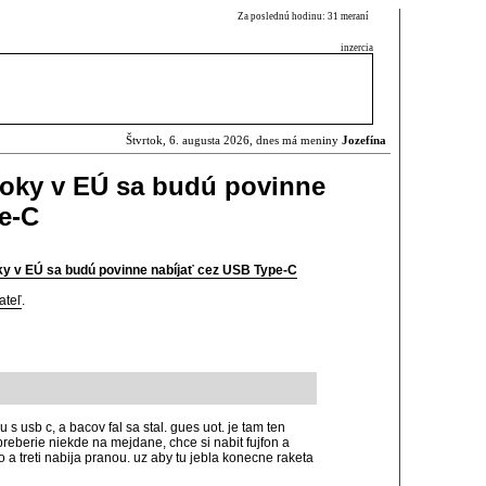
Za poslednú hodinu: 31 meraní
inzercia
Štvrtok, 6. augusta 2026, dnes má meniny
Jozefína
ooky v EÚ sa budú povinne
e-C
ky v EÚ sa budú povinne nabíjať cez USB Type-C
ateľ
.
 usb c, a bacov fal sa stal. gues uot. je tam ten
 preberie niekde na mejdane, chce si nabit fujfon a
a treti nabija pranou. uz aby tu jebla konecne raketa