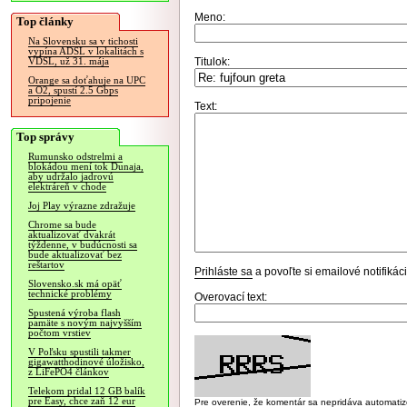
Meno:
Top články
Na Slovensku sa v tichosti
vypína ADSL v lokalitách s
Titulok:
VDSL, už 31. mája
Orange sa doťahuje na UPC
a O2, spustí 2.5 Gbps
pripojenie
Text:
Top správy
Rumunsko odstrelmi a
blokádou mení tok Dunaja,
aby udržalo jadrovú
elektráreň v chode
Joj Play výrazne zdražuje
Chrome sa bude
aktualizovať dvakrát
týždenne, v budúcnosti sa
bude aktualizovať bez
reštartov
Prihláste sa
a povoľte si emailové notifiká
Slovensko.sk má opäť
technické problémy
Overovací text:
Spustená výroba flash
pamäte s novým najvyšším
počtom vrstiev
V Poľsku spustili takmer
gigawatthodinové úložisko,
z LiFePO4 článkov
Telekom pridal 12 GB balík
pre Easy, chce zaň 12 eur
Pre overenie, že komentár sa nepridáva automatizov