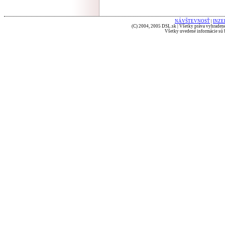
NÁVŠTEVNOSŤ
|
INZE
(C) 2004, 2005 DSL.sk | Všetky práva vyhradené
Všetky uvedené informácie sú b