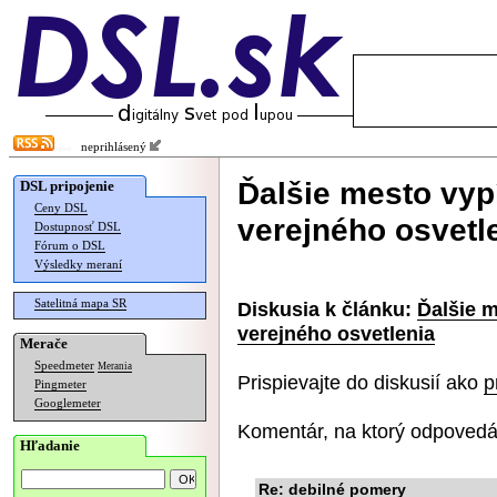
neprihlásený
Ďalšie mesto vyp
DSL pripojenie
Ceny DSL
verejného osvetl
Dostupnosť DSL
Fórum o DSL
Výsledky meraní
Satelitná mapa SR
Diskusia k článku:
Ďalšie 
verejného osvetlenia
Merače
Speedmeter
Merania
Prispievajte do diskusií ako
p
Pingmeter
Googlemeter
Komentár, na ktorý odpovedá
Hľadanie
Re: debilné pomery