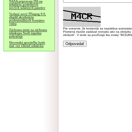
NASA pripravuje ISS na
inštaláciu posledných
nových solárnych panelov
Vydaný nový FFmpeg 9.0,
zlepšil akceleráciu
profesionálnych formátov
videa
Pre overenie, že komentár sa nepridáva automatizov
Záchrana misie na záchranu
Písmená musíte zadávať rovnako ako na obrázku veľk
teleskopu Swift úspešne
obrázok". V texte sa používajú iba znaky "BC
pokračuje
Slovenská sporiteľňa bude
mať cez víkend odstávku