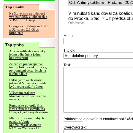
Od: Antimykotikum | Pridané: 202
Top články
V minulosti kandidoval za koalíc
Na Slovensku sa v tichosti
vypína ADSL v lokalitách s
do Pročka. Stačí ? Už predsa oľu
VDSL, už 31. mája
Odpovedať
Orange sa doťahuje na UPC
a O2, spustí 2.5 Gbps
pripojenie
Meno:
Top správy
Titulok:
Alza nasadila dve novinky,
jednu užitočnú a jednu
kontroverznú
Železnice predávajú dve
Text:
tretiny lístkov elektronicky,
po donútení cestujúcich na
takýto nákup
Ďalšia jadrová elektráreň
južne od Slovenska musela
kvôli teplu znížiť výkon
V štvrtom reaktore
Mochoviec už beží štiepna
reakcia
Rumunsko potopilo štyri
člny a úspešne zvýšilo tok
Dunaja k jadrovej elektrárni
Microsoft v čase drahých
Prihláste sa
a povoľte si emailové notifiká
pamätí sľubuje
optimalizovať spotrebu
Overovací text:
RAM vo Windows 11