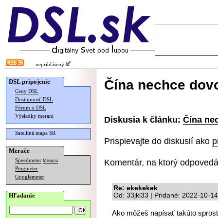
neprihlásený
Čína nechce dovo
DSL pripojenie
Ceny DSL
Dostupnosť DSL
Fórum o DSL
Výsledky meraní
Diskusia k článku:
Čína nec
Satelitná mapa SR
Prispievajte do diskusií ako
p
Merače
Komentár, na ktorý odpovedá
Speedmeter
Merania
Pingmeter
Googlemeter
Re: ekekekek
Hľadanie
Od: 33jkl33 | Pridané: 2022-10-1
Ako môžeš napísať takúto sprosto