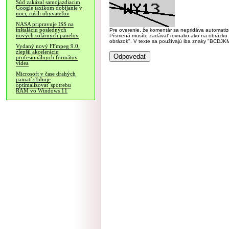
Súd zakázal samojazdiacim
Google taxíkom dobíjanie v
noci, rušili obyvateľov
NASA pripravuje ISS na
inštaláciu posledných
Pre overenie, že komentár sa nepridáva automatizov
nových solárnych panelov
Písmená musíte zadávať rovnako ako na obrázku veľk
obrázok". V texte sa používajú iba znaky "BC
Vydaný nový FFmpeg 9.0,
zlepšil akceleráciu
profesionálnych formátov
videa
Microsoft v čase drahých
pamätí sľubuje
optimalizovať spotrebu
RAM vo Windows 11