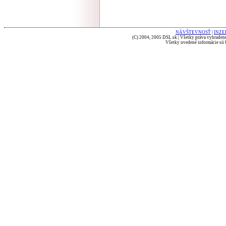
NÁVŠTEVNOSŤ
|
INZE
(C) 2004, 2005 DSL.sk | Všetky práva vyhradené
Všetky uvedené informácie sú b