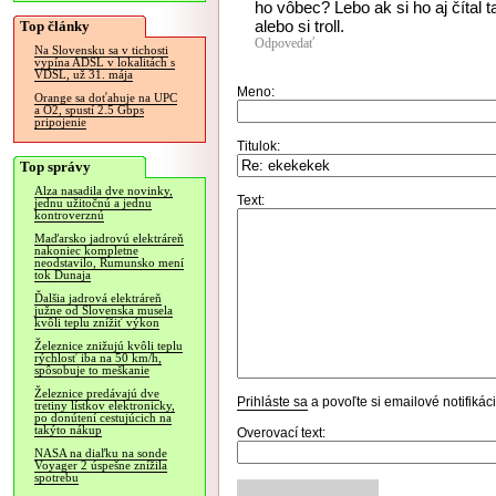
ho vôbec? Lebo ak si ho aj čítal 
alebo si troll.
Top články
Odpovedať
Na Slovensku sa v tichosti
vypína ADSL v lokalitách s
VDSL, už 31. mája
Meno:
Orange sa doťahuje na UPC
a O2, spustí 2.5 Gbps
pripojenie
Titulok:
Top správy
Alza nasadila dve novinky,
Text:
jednu užitočnú a jednu
kontroverznú
Maďarsko jadrovú elektráreň
nakoniec kompletne
neodstavilo, Rumunsko mení
tok Dunaja
Ďalšia jadrová elektráreň
južne od Slovenska musela
kvôli teplu znížiť výkon
Železnice znižujú kvôli teplu
rýchlosť iba na 50 km/h,
spôsobuje to meškanie
Železnice predávajú dve
Prihláste sa
a povoľte si emailové notifiká
tretiny lístkov elektronicky,
po donútení cestujúcich na
takýto nákup
Overovací text:
NASA na diaľku na sonde
Voyager 2 úspešne znížila
spotrebu