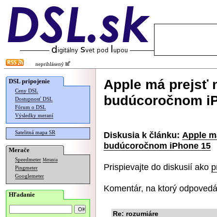
neprihlásený
Apple má prejsť 
DSL pripojenie
Ceny DSL
budúcoročnom i
Dostupnosť DSL
Fórum o DSL
Výsledky meraní
Satelitná mapa SR
Diskusia k článku:
Apple m
budúcoročnom iPhone 15
Merače
Speedmeter
Merania
Prispievajte do diskusií ako
p
Pingmeter
Googlemeter
Komentár, na ktorý odpovedá
Hľadanie
Re: rozumiáre