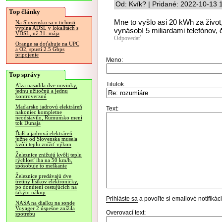
Od: Kvík? | Pridané: 2022-10-13 
Top články
Mne to vyšlo asi 20 kWh za život,
Na Slovensku sa v tichosti
vypína ADSL v lokalitách s
vynásobí 5 miliardami telefónov, či
VDSL, už 31. mája
Odpovedať
Orange sa doťahuje na UPC
a O2, spustí 2.5 Gbps
pripojenie
Meno:
Top správy
Titulok:
Alza nasadila dve novinky,
jednu užitočnú a jednu
kontroverznú
Maďarsko jadrovú elektráreň
Text:
nakoniec kompletne
neodstavilo, Rumunsko mení
tok Dunaja
Ďalšia jadrová elektráreň
južne od Slovenska musela
kvôli teplu znížiť výkon
Železnice znižujú kvôli teplu
rýchlosť iba na 50 km/h,
spôsobuje to meškanie
Železnice predávajú dve
tretiny lístkov elektronicky,
po donútení cestujúcich na
takýto nákup
Prihláste sa
a povoľte si emailové notifiká
NASA na diaľku na sonde
Voyager 2 úspešne znížila
Overovací text:
spotrebu