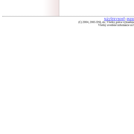
NÁVŠTEVNOSŤ
|
INZE
(C) 2004, 2005 DSL.sk | Všetky práva vyhradené
Všetky uvedené informácie sú b