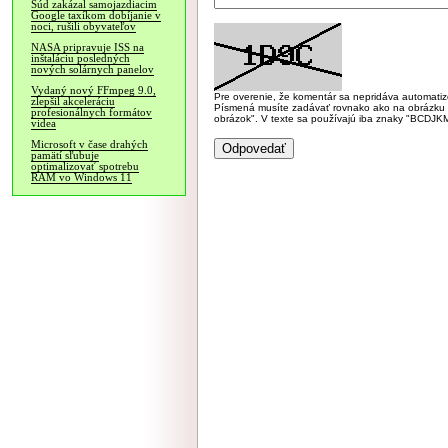
Súd zakázal samojazdiacim
Google taxíkom dobíjanie v
noci, rušili obyvateľov
NASA pripravuje ISS na
inštaláciu posledných
nových solárnych panelov
Vydaný nový FFmpeg 9.0,
Pre overenie, že komentár sa nepridáva automatizov
zlepšil akceleráciu
Písmená musíte zadávať rovnako ako na obrázku veľk
profesionálnych formátov
obrázok". V texte sa používajú iba znaky "BC
videa
Microsoft v čase drahých
pamätí sľubuje
optimalizovať spotrebu
RAM vo Windows 11