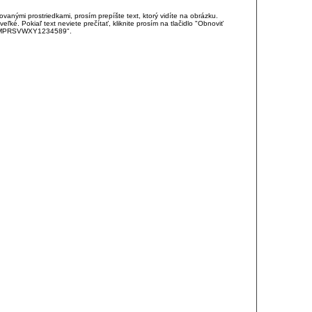
anými prostriedkami, prosím prepíšte text, ktorý vidíte na obrázku.
é. Pokiaľ text neviete prečítať, kliknite prosím na tlačidlo "Obnoviť
DJKMPRSVWXY1234589".