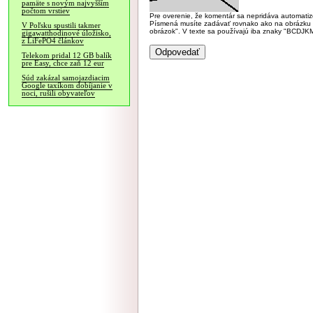
pamäte s novým najvyšším
počtom vrstiev
Pre overenie, že komentár sa nepridáva automatizov
Písmená musíte zadávať rovnako ako na obrázku veľk
V Poľsku spustili takmer
obrázok". V texte sa používajú iba znaky "BC
gigawatthodinové úložisko,
z LiFePO4 článkov
Telekom pridal 12 GB balík
pre Easy, chce zaň 12 eur
Súd zakázal samojazdiacim
Google taxíkom dobíjanie v
noci, rušili obyvateľov