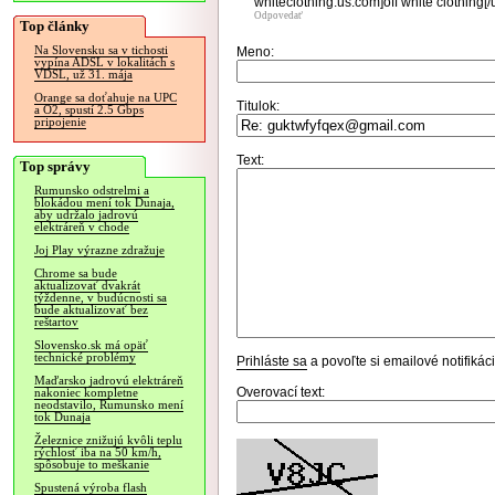
whiteclothing.us.com]off white clothing[/u
Odpovedať
Top články
Na Slovensku sa v tichosti
Meno:
vypína ADSL v lokalitách s
VDSL, už 31. mája
Orange sa doťahuje na UPC
Titulok:
a O2, spustí 2.5 Gbps
pripojenie
Text:
Top správy
Rumunsko odstrelmi a
blokádou mení tok Dunaja,
aby udržalo jadrovú
elektráreň v chode
Joj Play výrazne zdražuje
Chrome sa bude
aktualizovať dvakrát
týždenne, v budúcnosti sa
bude aktualizovať bez
reštartov
Slovensko.sk má opäť
technické problémy
Prihláste sa
a povoľte si emailové notifiká
Maďarsko jadrovú elektráreň
Overovací text:
nakoniec kompletne
neodstavilo, Rumunsko mení
tok Dunaja
Železnice znižujú kvôli teplu
rýchlosť iba na 50 km/h,
spôsobuje to meškanie
Spustená výroba flash