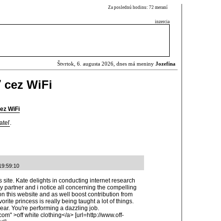
Za poslednú hodinu: 72 meraní
inzercia
Štvrtok, 6. augusta 2026, dnes má meniny
Jozefína
 cez WiFi
ez WiFi
ateľ
.
 19:59:10
 site. Kate delights in conducting internet research
My partner and i notice all concerning the compelling
 this website and as well boost contribution from
orite princess is really being taught a lot of things.
ear. You're performing a dazzling job.
com" >off white clothing</a> [url=http://www.off-