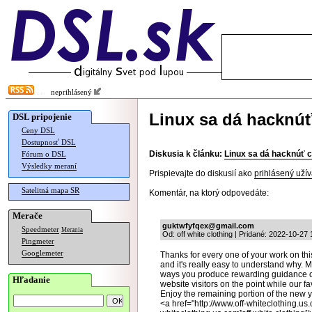
neprihlásený
Linux sa dá hacknúť
DSL pripojenie
Ceny DSL
Dostupnosť DSL
Diskusia k článku:
Linux sa dá hacknúť c
Fórum o DSL
Výsledky meraní
Prispievajte do diskusií ako
prihlásený užív
Satelitná mapa SR
Komentár, na ktorý odpovedáte:
Merače
guktwfyfqex@gmail.com
Speedmeter
Merania
Od: off white clothing | Pridané: 2022-10-27
Pingmeter
Googlemeter
Thanks for every one of your work on this
and it's really easy to understand why. 
ways you produce rewarding guidance on
Hľadanie
website visitors on the point while our fav
Enjoy the remaining portion of the new y
<a href="http://www.off-whiteclothing.us.