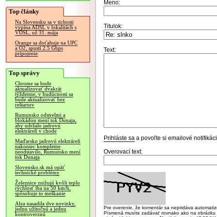
Meno:
Top články
Na Slovensku sa v tichosti
Titulok:
vypína ADSL v lokalitách s
VDSL, už 31. mája
Orange sa doťahuje na UPC
a O2, spustí 2.5 Gbps
Text:
pripojenie
Top správy
Chrome sa bude
aktualizovať dvakrát
týždenne, v budúcnosti sa
bude aktualizovať bez
reštartov
Rumunsko odstrelmi a
blokádou mení tok Dunaja,
aby udržalo jadrovú
elektráreň v chode
Prihláste sa
a povoľte si emailové notifiká
Maďarsko jadrovú elektráreň
nakoniec kompletne
Overovací text:
neodstavilo, Rumunsko mení
tok Dunaja
Slovensko.sk má opäť
technické problémy
Železnice znižujú kvôli teplu
rýchlosť iba na 50 km/h,
spôsobuje to meškanie
Alza nasadila dve novinky,
Pre overenie, že komentár sa nepridáva automatizov
jednu užitočnú a jednu
Písmená musíte zadávať rovnako ako na obrázku veľk
kontroverznú