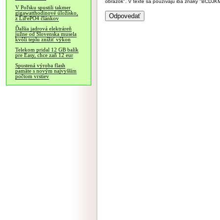
obrázok". V texte sa používajú iba znaky "BC
V Poľsku spustili takmer
gigawatthodinové úložisko,
z LiFePO4 článkov
Ďalšia jadrová elektráreň
južne od Slovenska musela
kvôli teplu znížiť výkon
Telekom pridal 12 GB balík
pre Easy, chce zaň 12 eur
Spustená výroba flash
pamäte s novým najvyšším
počtom vrstiev