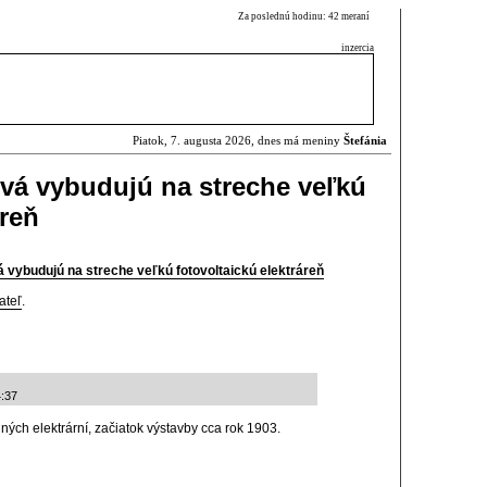
Za poslednú hodinu: 42 meraní
inzercia
Piatok, 7. augusta 2026, dnes má meniny
Štefánia
vá vybudujú na streche veľkú
áreň
 vybudujú na streche veľkú fotovoltaickú elektráreň
ateľ
.
4:37
ých elektrární, začiatok výstavby cca rok 1903.