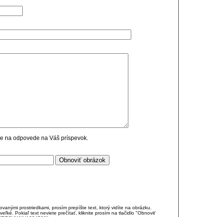
cie na odpovede na Váš príspevok.
anými prostriedkami, prosím prepíšte text, ktorý vidíte na obrázku.
é. Pokiaľ text neviete prečítať, kliknite prosím na tlačidlo "Obnoviť