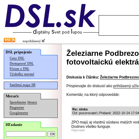
neprihlásený
Železiarne Podbrezo
DSL pripojenie
Ceny DSL
fotovoltaickú elektr
Dostupnosť DSL
Fórum o DSL
Výsledky meraní
Diskusia k článku:
Železiarne Podbrezová
Satelitná mapa SR
Prispievajte do diskusií ako
prihlásený užív
Komentár, na ktorý odpovedáte:
Merače
Speedmeter
Merania
Pingmeter
Re: slnko
Googlemeter
Od: pozorovatel | Pridané: 2022-10-24 17:0
ZPO majú aj vlastnú sústavu malých vodn
Hľadanie
Dodnes všetko funguje.
Odpovedať