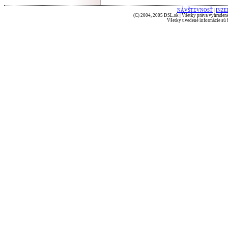
NÁVŠTEVNOSŤ
|
INZE
(C) 2004, 2005 DSL.sk | Všetky práva vyhradené
Všetky uvedené informácie sú b