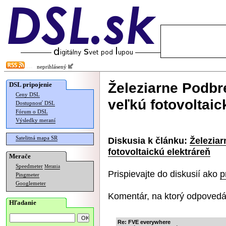
neprihlásený
Železiarne Podbr
DSL pripojenie
Ceny DSL
veľkú fotovoltaic
Dostupnosť DSL
Fórum o DSL
Výsledky meraní
Satelitná mapa SR
Diskusia k článku:
Železia
fotovoltaickú elektráreň
Merače
Speedmeter
Merania
Prispievajte do diskusií ako
p
Pingmeter
Googlemeter
Komentár, na ktorý odpovedá
Hľadanie
Re: FVE everywhere