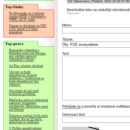
Od: Klávesnice | Pridané: 2022-10-25 07:46
Top články
Neschvália lebo sa nedožijú návratnosti.
Na Slovensku sa v tichosti
Odpovedať
vypína ADSL v lokalitách s
VDSL, už 31. mája
Meno:
Orange sa doťahuje na UPC
a O2, spustí 2.5 Gbps
pripojenie
Titulok:
Top správy
Rumunsko odstrelmi a
blokádou mení tok Dunaja,
Text:
aby udržalo jadrovú
elektráreň v chode
Joj Play výrazne zdražuje
Chrome sa bude
aktualizovať dvakrát
týždenne, v budúcnosti sa
bude aktualizovať bez
reštartov
Slovensko.sk má opäť
technické problémy
Maďarsko jadrovú elektráreň
nakoniec kompletne
Prihláste sa
a povoľte si emailové notifiká
neodstavilo, Rumunsko mení
tok Dunaja
Overovací text:
Železnice znižujú kvôli teplu
rýchlosť iba na 50 km/h,
spôsobuje to meškanie
V Poľsku spustili takmer