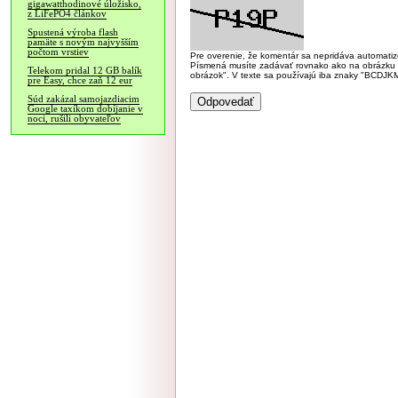
gigawatthodinové úložisko,
z LiFePO4 článkov
Spustená výroba flash
pamäte s novým najvyšším
počtom vrstiev
Pre overenie, že komentár sa nepridáva automatizov
Písmená musíte zadávať rovnako ako na obrázku veľk
Telekom pridal 12 GB balík
obrázok". V texte sa používajú iba znaky "BC
pre Easy, chce zaň 12 eur
Súd zakázal samojazdiacim
Google taxíkom dobíjanie v
noci, rušili obyvateľov