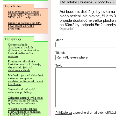
Od: lololol | Pridané: 2022-10-25
Top články
Asi bude rozdiel, či je bytovka n
Na Slovensku sa v tichosti
vypína ADSL v lokalitách s
niečo netieni, ale hlavne, či je 
VDSL, už 31. mája
pripadá dostatočne veľká plocha
Orange sa doťahuje na UPC
na 60m2 byt pripadá 5m2 strechy
a O2, spustí 2.5 Gbps
Odpovedať
pripojenie
Top správy
Meno:
Chrome sa bude
aktualizovať dvakrát
týždenne, v budúcnosti sa
Titulok:
bude aktualizovať bez
reštartov
Rumunsko odstrelmi a
blokádou mení tok Dunaja,
Text:
aby udržalo jadrovú
elektráreň v chode
Maďarsko jadrovú elektráreň
nakoniec kompletne
neodstavilo, Rumunsko mení
tok Dunaja
Slovensko.sk má opäť
technické problémy
Železnice znižujú kvôli teplu
rýchlosť iba na 50 km/h,
spôsobuje to meškanie
V Poľsku spustili takmer
gigawatthodinové úložisko,
Prihláste sa
a povoľte si emailové notifiká
z LiFePO4 článkov