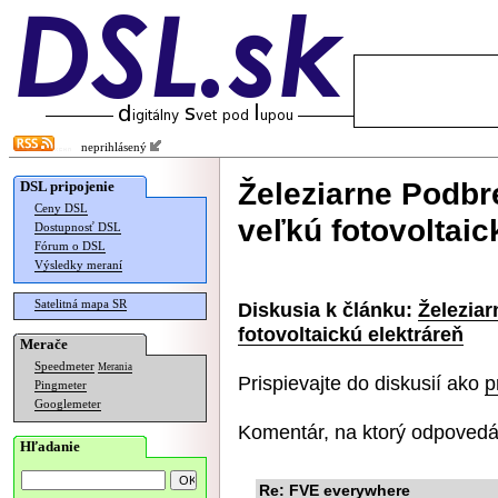
neprihlásený
Železiarne Podbr
DSL pripojenie
Ceny DSL
veľkú fotovoltaic
Dostupnosť DSL
Fórum o DSL
Výsledky meraní
Satelitná mapa SR
Diskusia k článku:
Železia
fotovoltaickú elektráreň
Merače
Speedmeter
Merania
Prispievajte do diskusií ako
p
Pingmeter
Googlemeter
Komentár, na ktorý odpovedá
Hľadanie
Re: FVE everywhere