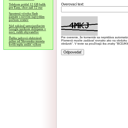
Overovací text:
Telekom pridal 12 GB balík
pre Easy, chce zaň 12 eur
Spustená výroba flash
pamäte s novým najvyšším
počtom vrstiev
Súd zakázal samojazdiacim
Google taxíkom dobíjanie v
noci, rušili obyvateľov
Pre overenie, že komentár sa nepridáva automatizov
Ďalšia jadrová elektráreň
Písmená musíte zadávať rovnako ako na obrázku veľk
južne od Slovenska musela
obrázok". V texte sa používajú iba znaky "BC
kvôli teplu znížiť výkon