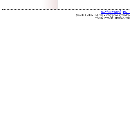
NÁVŠTEVNOSŤ
|
INZE
(C) 2004, 2005 DSL.sk | Všetky práva vyhradené
Všetky uvedené informácie sú b