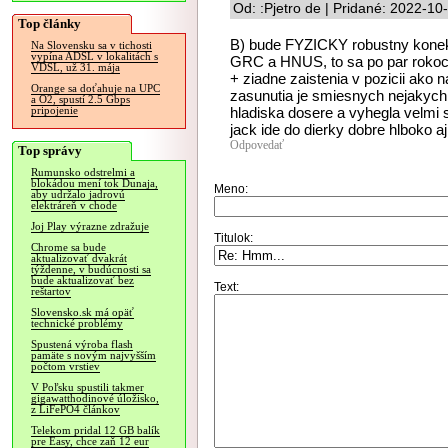
Od: :Pjetro de | Pridané: 2022-10
Top články
B) bude FYZICKY robustny konekto
Na Slovensku sa v tichosti
vypína ADSL v lokalitách s
GRC a HNUS, to sa po par rokoch
VDSL, už 31. mája
+ ziadne zaistenia v pozicii ako 
Orange sa doťahuje na UPC
zasunutia je smiesnych nejakych 
a O2, spustí 2.5 Gbps
hladiska dosere a vyhegla velmi s
pripojenie
jack ide do dierky dobre hlboko aj
Odpovedať
Top správy
Rumunsko odstrelmi a
blokádou mení tok Dunaja,
Meno:
aby udržalo jadrovú
elektráreň v chode
Joj Play výrazne zdražuje
Titulok:
Chrome sa bude
aktualizovať dvakrát
týždenne, v budúcnosti sa
bude aktualizovať bez
Text:
reštartov
Slovensko.sk má opäť
technické problémy
Spustená výroba flash
pamäte s novým najvyšším
počtom vrstiev
V Poľsku spustili takmer
gigawatthodinové úložisko,
z LiFePO4 článkov
Telekom pridal 12 GB balík
pre Easy, chce zaň 12 eur