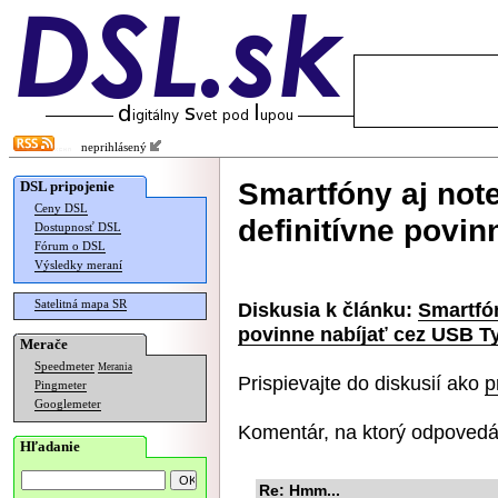
neprihlásený
Smartfóny aj not
DSL pripojenie
Ceny DSL
definitívne povi
Dostupnosť DSL
Fórum o DSL
Výsledky meraní
Satelitná mapa SR
Diskusia k článku:
Smartfón
povinne nabíjať cez USB T
Merače
Speedmeter
Merania
Prispievajte do diskusií ako
p
Pingmeter
Googlemeter
Komentár, na ktorý odpovedá
Hľadanie
Re: Hmm...