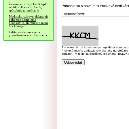
Železnice znižujú kvôli teplu
Prihláste sa
a povoľte si emailové notifiká
rýchlosť iba na 50 km/h,
spôsobuje to meškanie
Overovací text:
Maďarsko jadrovú elektráreň
nakoniec kompletne
neodstavilo, Rumunsko mení
tok Dunaja
Odštartovala nová séria
populárneho sci-fi Futurama
Pre overenie, že komentár sa nepridáva automatizov
Písmená musíte zadávať rovnako ako na obrázku veľk
obrázok". V texte sa používajú iba znaky "BC