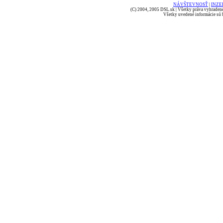
NÁVŠTEVNOSŤ
|
INZE
(C) 2004, 2005 DSL.sk | Všetky práva vyhradené
Všetky uvedené informácie sú b