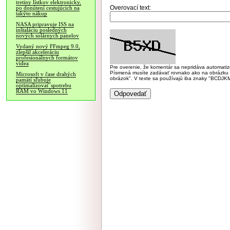
tretiny lístkov elektronicky,
Overovací text:
po donútení cestujúcich na
takýto nákup
NASA pripravuje ISS na
inštaláciu posledných
nových solárnych panelov
Vydaný nový FFmpeg 9.0,
zlepšil akceleráciu
profesionálnych formátov
videa
Pre overenie, že komentár sa nepridáva automatizov
Písmená musíte zadávať rovnako ako na obrázku veľk
Microsoft v čase drahých
obrázok". V texte sa používajú iba znaky "BC
pamätí sľubuje
optimalizovať spotrebu
RAM vo Windows 11