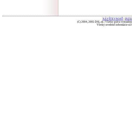
NÁVŠTEVNOSŤ
|
INZE
(C) 2004, 2005 DSL.sk | Všetky práva vyhradené
Všetky uvedené informácie sú b