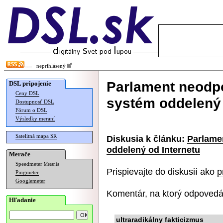
neprihlásený
Parlament neodpo
DSL pripojenie
Ceny DSL
systém oddelený 
Dostupnosť DSL
Fórum o DSL
Výsledky meraní
Satelitná mapa SR
Diskusia k článku:
Parlame
oddelený od Internetu
Merače
Speedmeter
Merania
Prispievajte do diskusií ako
p
Pingmeter
Googlemeter
Komentár, na ktorý odpovedá
Hľadanie
ultraradikálny fakticizmus