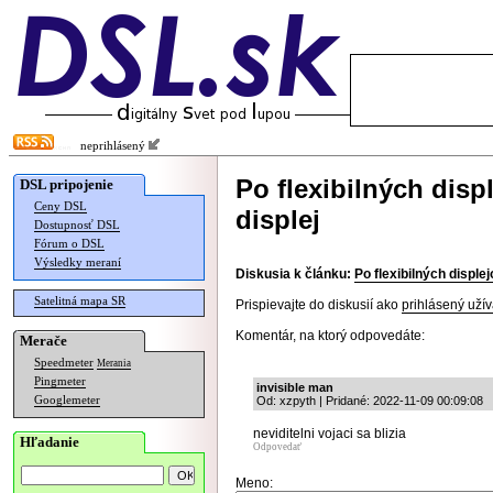
neprihlásený
Po flexibilných dis
DSL pripojenie
Ceny DSL
displej
Dostupnosť DSL
Fórum o DSL
Výsledky meraní
Diskusia k článku:
Po flexibilných disple
Satelitná mapa SR
Prispievajte do diskusií ako
prihlásený užív
Komentár, na ktorý odpovedáte:
Merače
Speedmeter
Merania
Pingmeter
invisible man
Googlemeter
Od: xzpyth | Pridané: 2022-11-09 00:09:08
neviditelni vojaci sa blizia
Hľadanie
Odpovedať
Meno: