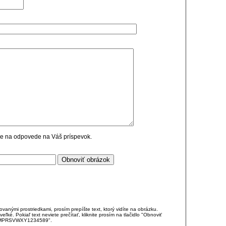
cie na odpovede na Váš príspevok.
anými prostriedkami, prosím prepíšte text, ktorý vidíte na obrázku.
é. Pokiaľ text neviete prečítať, kliknite prosím na tlačidlo "Obnoviť
DJKMPRSVWXY1234589".