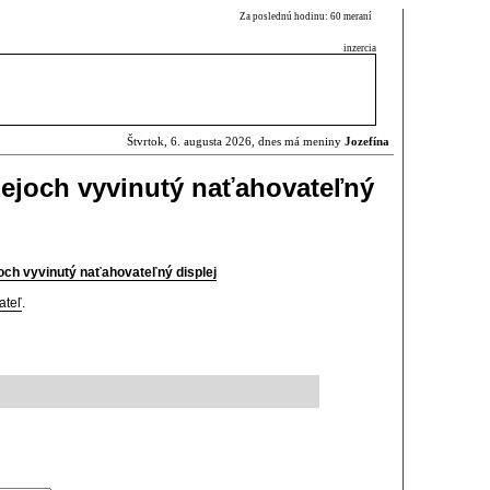
Za poslednú hodinu: 60 meraní
inzercia
Štvrtok, 6. augusta 2026, dnes má meniny
Jozefína
plejoch vyvinutý naťahovateľný
joch vyvinutý naťahovateľný displej
ateľ
.