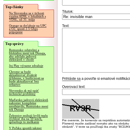
Top články
Titulok:
Na Slovensku sa v tichosti
vypína ADSL v lokalitách s
VDSL, už 31. mája
Text:
Orange sa doťahuje na UPC
a O2, spustí 2.5 Gbps
pripojenie
Top správy
Rumunsko odstrelmi a
blokádou mení tok Dunaja,
aby udržalo jadrovú
elektráreň v chode
Joj Play výrazne zdražuje
Chrome sa bude
aktualizovať dvakrát
týždenne, v budúcnosti sa
Prihláste sa
a povoľte si emailové notifiká
bude aktualizovať bez
reštartov
Overovací text:
Slovensko.sk má opäť
technické problémy
Maďarsko jadrovú elektráreň
nakoniec kompletne
neodstavilo, Rumunsko mení
tok Dunaja
Železnice znižujú kvôli teplu
rýchlosť iba na 50 km/h,
Pre overenie, že komentár sa nepridáva automatizov
spôsobuje to meškanie
Písmená musíte zadávať rovnako ako na obrázku veľk
obrázok". V texte sa používajú iba znaky "BC
V Poľsku spustili takmer