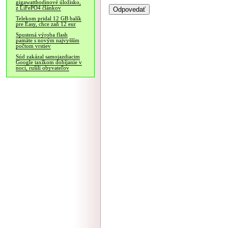
gigawatthodinové úložisko,
z LiFePO4 článkov
Telekom pridal 12 GB balík
pre Easy, chce zaň 12 eur
Spustená výroba flash
pamäte s novým najvyšším
počtom vrstiev
Súd zakázal samojazdiacim
Google taxíkom dobíjanie v
noci, rušili obyvateľov