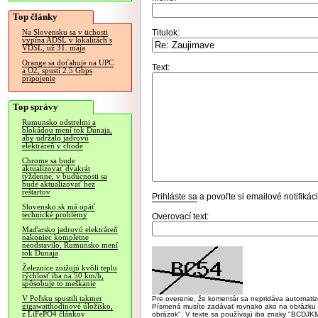
Top články
Titulok:
Na Slovensku sa v tichosti
vypína ADSL v lokalitách s
VDSL, už 31. mája
Orange sa doťahuje na UPC
Text:
a O2, spustí 2.5 Gbps
pripojenie
Top správy
Rumunsko odstrelmi a
blokádou mení tok Dunaja,
aby udržalo jadrovú
elektráreň v chode
Chrome sa bude
aktualizovať dvakrát
týždenne, v budúcnosti sa
bude aktualizovať bez
reštartov
Prihláste sa
a povoľte si emailové notifiká
Slovensko.sk má opäť
technické problémy
Overovací text:
Maďarsko jadrovú elektráreň
nakoniec kompletne
neodstavilo, Rumunsko mení
tok Dunaja
Železnice znižujú kvôli teplu
rýchlosť iba na 50 km/h,
spôsobuje to meškanie
V Poľsku spustili takmer
Pre overenie, že komentár sa nepridáva automatizov
gigawatthodinové úložisko,
Písmená musíte zadávať rovnako ako na obrázku veľk
z LiFePO4 článkov
obrázok". V texte sa používajú iba znaky "BC