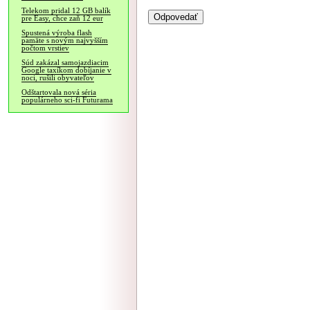
Telekom pridal 12 GB balík
pre Easy, chce zaň 12 eur
Spustená výroba flash
pamäte s novým najvyšším
počtom vrstiev
Súd zakázal samojazdiacim
Google taxíkom dobíjanie v
noci, rušili obyvateľov
Odštartovala nová séria
populárneho sci-fi Futurama