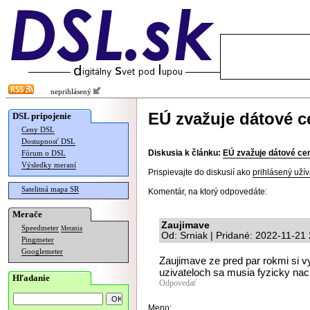
neprihlásený
EÚ zvažuje dátové c
DSL pripojenie
Ceny DSL
Dostupnosť DSL
Diskusia k článku:
EÚ zvažuje dátové ce
Fórum o DSL
Výsledky meraní
Prispievajte do diskusií ako
prihlásený užív
Satelitná mapa SR
Komentár, na ktorý odpovedáte:
Merače
Zaujimave
Speedmeter
Merania
Od: Srniak | Pridané: 2022-11-21
Pingmeter
Googlemeter
Zaujimave ze pred par rokmi si vym
uzivateloch sa musia fyzicky nac
Hľadanie
Odpovedať
Meno: