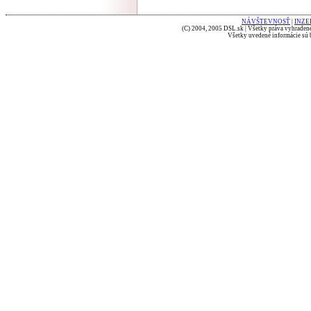
NÁVŠTEVNOSŤ
|
INZE
(C) 2004, 2005 DSL.sk | Všetky práva vyhradené
Všetky uvedené informácie sú b