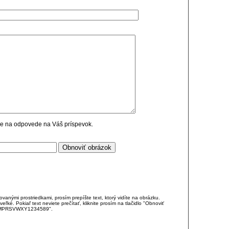
cie na odpovede na Váš príspevok.
anými prostriedkami, prosím prepíšte text, ktorý vidíte na obrázku.
é. Pokiaľ text neviete prečítať, kliknite prosím na tlačidlo "Obnoviť
DJKMPRSVWXY1234589".