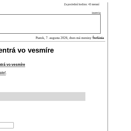
Za poslednú hodinu: 43 meraní
inzercia
Piatok, 7. augusta 2026, dnes má meniny
Štefánia
entrá vo vesmíre
ntrá vo vesmíre
ateľ
.