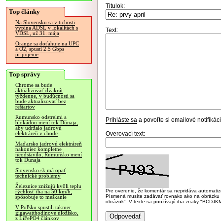
Titulok:
Top články
Na Slovensku sa v tichosti
vypína ADSL v lokalitách s
Text:
VDSL, už 31. mája
Orange sa doťahuje na UPC
a O2, spustí 2.5 Gbps
pripojenie
Top správy
Chrome sa bude
aktualizovať dvakrát
týždenne, v budúcnosti sa
bude aktualizovať bez
reštartov
Rumunsko odstrelmi a
Prihláste sa
a povoľte si emailové notifiká
blokádou mení tok Dunaja,
aby udržalo jadrovú
Overovací text:
elektráreň v chode
Maďarsko jadrovú elektráreň
nakoniec kompletne
neodstavilo, Rumunsko mení
tok Dunaja
Slovensko.sk má opäť
technické problémy
Železnice znižujú kvôli teplu
Pre overenie, že komentár sa nepridáva automatizov
rýchlosť iba na 50 km/h,
Písmená musíte zadávať rovnako ako na obrázku veľk
spôsobuje to meškanie
obrázok". V texte sa používajú iba znaky "BC
V Poľsku spustili takmer
gigawatthodinové úložisko,
z LiFePO4 článkov