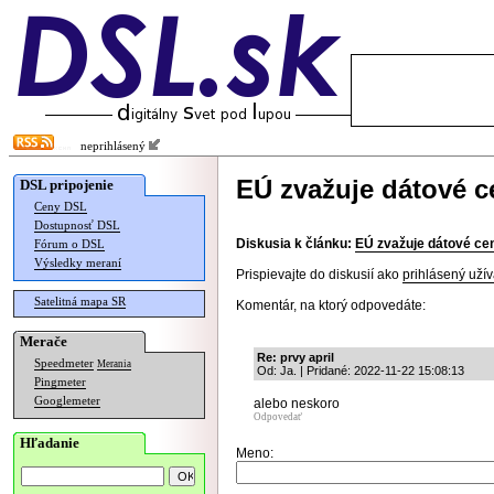
neprihlásený
EÚ zvažuje dátové c
DSL pripojenie
Ceny DSL
Dostupnosť DSL
Diskusia k článku:
EÚ zvažuje dátové ce
Fórum o DSL
Výsledky meraní
Prispievajte do diskusií ako
prihlásený užív
Satelitná mapa SR
Komentár, na ktorý odpovedáte:
Merače
Re: prvy april
Speedmeter
Merania
Od: Ja. | Pridané: 2022-11-22 15:08:13
Pingmeter
Googlemeter
alebo neskoro
Odpovedať
Hľadanie
Meno: