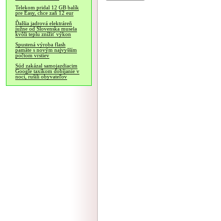
Telekom pridal 12 GB balík
pre Easy, chce zaň 12 eur
Ďalšia jadrová elektráreň
južne od Slovenska musela
kvôli teplu znížiť výkon
Spustená výroba flash
pamäte s novým najvyšším
počtom vrstiev
Súd zakázal samojazdiacim
Google taxíkom dobíjanie v
noci, rušili obyvateľov