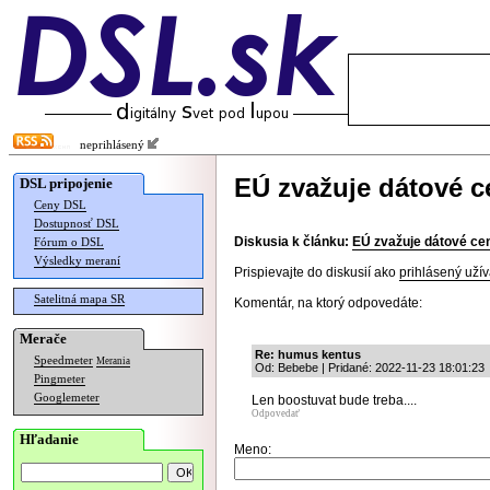
neprihlásený
EÚ zvažuje dátové c
DSL pripojenie
Ceny DSL
Dostupnosť DSL
Diskusia k článku:
EÚ zvažuje dátové ce
Fórum o DSL
Výsledky meraní
Prispievajte do diskusií ako
prihlásený užív
Satelitná mapa SR
Komentár, na ktorý odpovedáte:
Merače
Re: humus kentus
Speedmeter
Merania
Od: Bebebe | Pridané: 2022-11-23 18:01:23
Pingmeter
Googlemeter
Len boostuvat bude treba....
Odpovedať
Hľadanie
Meno: