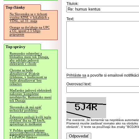
Titulok:
Top články
Na Slovensku sa v tichosti
vypína ADSL v lokalitách s
Text:
VDSL, už 31. mája
Orange sa doťahuje na UPC
a O2, spustí 2.5 Gbps
pripojenie
Top správy
Rumunsko odstrelmi a
blokádou mení tok Dunaja,
aby udržalo jadrovú
elektráreň v chode
Chrome sa bude
aktualizovať dvakrát
Prihláste sa
a povoľte si emailové notifiká
týždenne, v budúcnosti sa
bude aktualizovať bez
Overovací text:
reštartov
Maďarsko jadrovú elektráreň
nakoniec kompletne
neodstavilo, Rumunsko mení
tok Dunaja
Slovensko.sk má opäť
technické problémy
Železnice znižujú kvôli teplu
Pre overenie, že komentár sa nepridáva automatizov
rýchlosť iba na 50 km/h,
Písmená musíte zadávať rovnako ako na obrázku veľk
spôsobuje to meškanie
obrázok". V texte sa používajú iba znaky "BC
V Poľsku spustili takmer
gigawatthodinové úložisko,
z LiFePO4 článkov