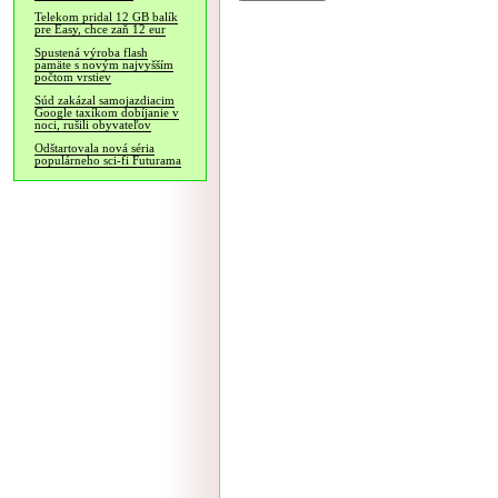
Telekom pridal 12 GB balík
pre Easy, chce zaň 12 eur
Spustená výroba flash
pamäte s novým najvyšším
počtom vrstiev
Súd zakázal samojazdiacim
Google taxíkom dobíjanie v
noci, rušili obyvateľov
Odštartovala nová séria
populárneho sci-fi Futurama