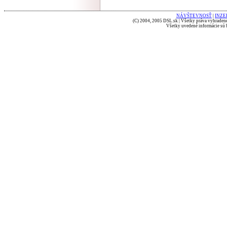
NÁVŠTEVNOSŤ
|
INZE
(C) 2004, 2005 DSL.sk | Všetky práva vyhradené
Všetky uvedené informácie sú b