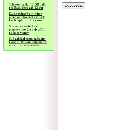
Telekom pridal 12 GB balík
pre Easy, chce zaň 12 eur
Ďalšia jadrová elektráreň
južne od Slovenska musela
kvôli teplu znížiť výkon
Spustená výroba flash
pamäte s novým najvyšším
počtom vrstiev
Súd zakázal samojazdiacim
Google taxíkom dobíjanie v
noci, rušili obyvateľov