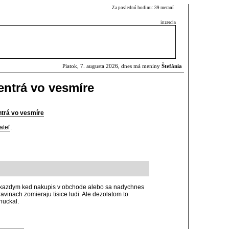
Za poslednú hodinu: 39 meraní
inzercia
Piatok, 7. augusta 2026, dnes má meniny
Štefánia
entrá vo vesmíre
ntrá vo vesmíre
ateľ
.
kazdym ked nakupis v obchode alebo sa nadychnes
avinach zomieraju tisice ludi. Ale dezolatom to
huckal.