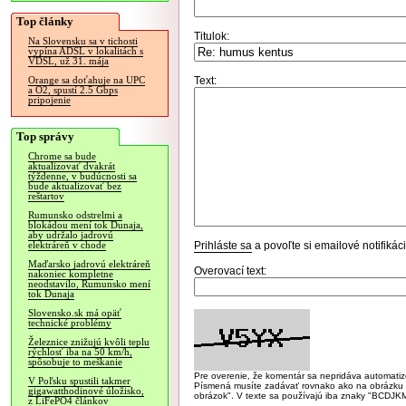
Top články
Titulok:
Na Slovensku sa v tichosti
vypína ADSL v lokalitách s
VDSL, už 31. mája
Text:
Orange sa doťahuje na UPC
a O2, spustí 2.5 Gbps
pripojenie
Top správy
Chrome sa bude
aktualizovať dvakrát
týždenne, v budúcnosti sa
bude aktualizovať bez
reštartov
Rumunsko odstrelmi a
blokádou mení tok Dunaja,
aby udržalo jadrovú
Prihláste sa
a povoľte si emailové notifiká
elektráreň v chode
Maďarsko jadrovú elektráreň
Overovací text:
nakoniec kompletne
neodstavilo, Rumunsko mení
tok Dunaja
Slovensko.sk má opäť
technické problémy
Železnice znižujú kvôli teplu
rýchlosť iba na 50 km/h,
spôsobuje to meškanie
Pre overenie, že komentár sa nepridáva automatizov
V Poľsku spustili takmer
Písmená musíte zadávať rovnako ako na obrázku veľk
gigawatthodinové úložisko,
obrázok". V texte sa používajú iba znaky "BC
z LiFePO4 článkov