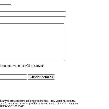
cie na odpovede na Váš príspevok.
anými prostriedkami, prosím prepíšte text, ktorý vidíte na obrázku.
é. Pokiaľ text neviete prečítať, kliknite prosím na tlačidlo "Obnoviť
DJKMPRSVWXY1234589".