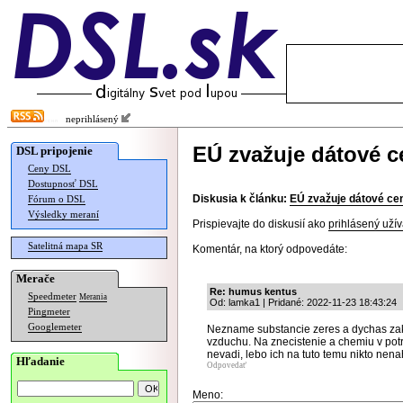
neprihlásený
EÚ zvažuje dátové c
DSL pripojenie
Ceny DSL
Dostupnosť DSL
Diskusia k článku:
EÚ zvažuje dátové ce
Fórum o DSL
Výsledky meraní
Prispievajte do diskusií ako
prihlásený užív
Satelitná mapa SR
Komentár, na ktorý odpovedáte:
Merače
Re: humus kentus
Speedmeter
Merania
Od: lamka1 | Pridané: 2022-11-23 18:43:24
Pingmeter
Googlemeter
Nezname substancie zeres a dychas za
vzduchu. Na znecistenie a chemiu v potr
nevadi, lebo ich na tuto temu nikto nena
Hľadanie
Odpovedať
Meno: