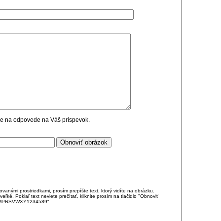
cie na odpovede na Váš príspevok.
anými prostriedkami, prosím prepíšte text, ktorý vidíte na obrázku.
é. Pokiaľ text neviete prečítať, kliknite prosím na tlačidlo "Obnoviť
DJKMPRSVWXY1234589".