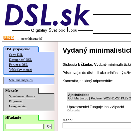
neprihlásený
Vydaný minimalistic
DSL pripojenie
Ceny DSL
Dostupnosť DSL
Diskusia k článku:
Vydaný minimalistický
Fórum o DSL
Výsledky meraní
Prispievajte do diskusií ako
prihlásený užív
Satelitná mapa SR
Komentár, na ktorý odpovedáte:
Merače
Ajhshdhdbbd
Speedmeter
Merania
Od: Martinccc | Pridané: 2022-11-22 19:22:
Pingmeter
Googlemeter
Upozornenie! Funguje iba v Alpach!
Odpovedať
Hľadanie
Meno: