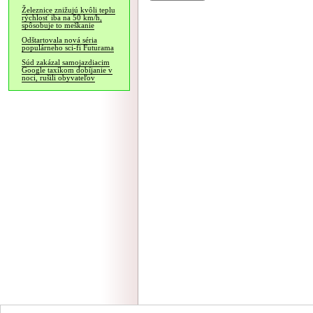
Železnice znižujú kvôli teplu
rýchlosť iba na 50 km/h,
spôsobuje to meškanie
Odštartovala nová séria
populárneho sci-fi Futurama
Súd zakázal samojazdiacim
Google taxíkom dobíjanie v
noci, rušili obyvateľov
NÁVŠTEVNOSŤ
|
INZE