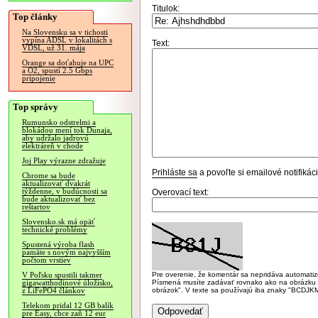
Titulok:
Top články
Na Slovensku sa v tichosti
vypína ADSL v lokalitách s
Text:
VDSL, už 31. mája
Orange sa doťahuje na UPC
a O2, spustí 2.5 Gbps
pripojenie
Top správy
Rumunsko odstrelmi a
blokádou mení tok Dunaja,
aby udržalo jadrovú
elektráreň v chode
Joj Play výrazne zdražuje
Prihláste sa
a povoľte si emailové notifiká
Chrome sa bude
aktualizovať dvakrát
týždenne, v budúcnosti sa
Overovací text:
bude aktualizovať bez
reštartov
Slovensko.sk má opäť
technické problémy
Spustená výroba flash
pamäte s novým najvyšším
počtom vrstiev
Pre overenie, že komentár sa nepridáva automatizov
V Poľsku spustili takmer
Písmená musíte zadávať rovnako ako na obrázku veľk
gigawatthodinové úložisko,
obrázok". V texte sa používajú iba znaky "BC
z LiFePO4 článkov
Telekom pridal 12 GB balík
pre Easy, chce zaň 12 eur