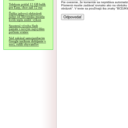
Pre overenie, že komentár sa nepridáva automatizov
Telekom pridal 12 GB balík
Písmená musíte zadávať rovnako ako na obrázku veľk
pre Easy, chce zaň 12 eur
obrázok". V texte sa používajú iba znaky "BC
Ďalšia jadrová elektráreň
južne od Slovenska musela
kvôli teplu znížiť výkon
Spustená výroba flash
pamäte s novým najvyšším
počtom vrstiev
Súd zakázal samojazdiacim
Google taxíkom dobíjanie v
noci, rušili obyvateľov