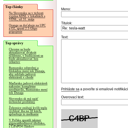
Top články
Meno:
Na Slovensku sa v tichosti
vypína ADSL v lokalitách s
VDSL, už 31. mája
Titulok:
Orange sa doťahuje na UPC
a O2, spustí 2.5 Gbps
pripojenie
Text:
Top správy
Chrome sa bude
aktualizovať dvakrát
týždenne, v budúcnosti sa
bude aktualizovať bez
reštartov
Rumunsko odstrelmi a
blokádou mení tok Dunaja,
aby udržalo jadrovú
elektráreň v chode
Maďarsko jadrovú elektráreň
nakoniec kompletne
Prihláste sa
a povoľte si emailové notifiká
neodstavilo, Rumunsko mení
tok Dunaja
Overovací text:
Slovensko.sk má opäť
technické problémy
Železnice znižujú kvôli teplu
rýchlosť iba na 50 km/h,
spôsobuje to meškanie
V Poľsku spustili takmer
gigawatthodinové úložisko,
z LiFePO4 článkov