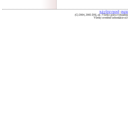
NÁVŠTEVNOSŤ
|
INZE
(C) 2004, 2005 DSL.sk | Všetky práva vyhradené
Všetky uvedené informácie sú b