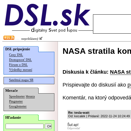
neprihlásený
NASA stratila ko
DSL pripojenie
Ceny DSL
Dostupnosť DSL
Fórum o DSL
Výsledky meraní
Diskusia k článku:
NASA st
Satelitná mapa SR
Prispievajte do diskusií ako
p
Merače
Komentár, na ktorý odpovedá
Speedmeter
Merania
Pingmeter
Googlemeter
Re: tesla-watt
Od: kecalek | Pridané: 2022-11-24 10:24:49
Hľadanie
Šut ap!
Odpovedať