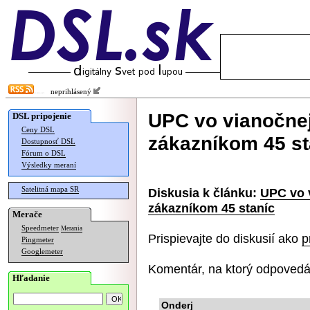
neprihlásený
UPC vo vianočnej
DSL pripojenie
Ceny DSL
zákazníkom 45 st
Dostupnosť DSL
Fórum o DSL
Výsledky meraní
Satelitná mapa SR
Diskusia k článku:
UPC vo v
zákazníkom 45 staníc
Merače
Speedmeter
Merania
Prispievajte do diskusií ako
p
Pingmeter
Googlemeter
Komentár, na ktorý odpovedá
Hľadanie
Onderj