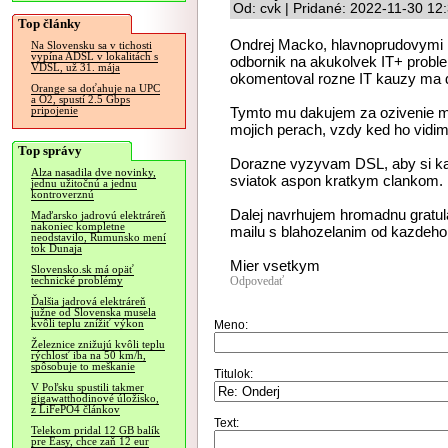
Od: cvk | Pridané: 2022-11-30 12
Top články
Ondrej Macko, hlavnoprudovymi m
Na Slovensku sa v tichosti
vypína ADSL v lokalitách s
odbornik na akukolvek IT+ proble
VDSL, už 31. mája
okomentoval rozne IT kauzy ma 
Orange sa doťahuje na UPC
a O2, spustí 2.5 Gbps
Tymto mu dakujem za ozivenie m
pripojenie
mojich perach, vzdy ked ho vidim
Top správy
Dorazne vyzyvam DSL, aby si ka
Alza nasadila dve novinky,
sviatok aspon kratkym clankom. 
jednu užitočnú a jednu
kontroverznú
Dalej navrhujem hromadnu gratu
Maďarsko jadrovú elektráreň
nakoniec kompletne
mailu s blahozelanim od kazdeho 
neodstavilo, Rumunsko mení
tok Dunaja
Mier vsetkym
Slovensko.sk má opäť
Odpovedať
technické problémy
Ďalšia jadrová elektráreň
južne od Slovenska musela
kvôli teplu znížiť výkon
Meno:
Železnice znižujú kvôli teplu
rýchlosť iba na 50 km/h,
spôsobuje to meškanie
Titulok:
V Poľsku spustili takmer
gigawatthodinové úložisko,
z LiFePO4 článkov
Text:
Telekom pridal 12 GB balík
pre Easy, chce zaň 12 eur