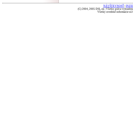
NÁVŠTEVNOSŤ
|
INZE
(C) 2004, 2005 DSL.sk | Všetky práva vyhradené
Všetky uvedené informácie sú b