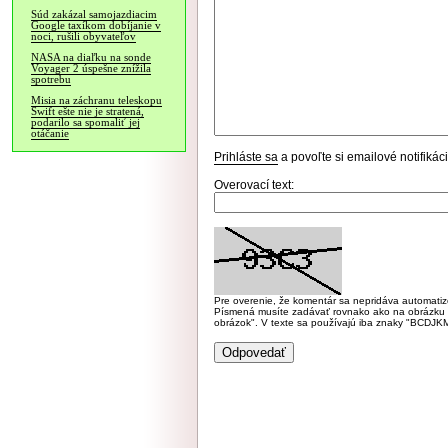
Súd zakázal samojazdiacim
Google taxíkom dobíjanie v
noci, rušili obyvateľov
NASA na diaľku na sonde
Voyager 2 úspešne znížila
spotrebu
Misia na záchranu teleskopu
Swift ešte nie je stratená,
podarilo sa spomaliť jej
otáčanie
Prihláste sa
a povoľte si emailové notifiká
Overovací text:
Pre overenie, že komentár sa nepridáva automatizov
Písmená musíte zadávať rovnako ako na obrázku veľk
obrázok". V texte sa používajú iba znaky "BC