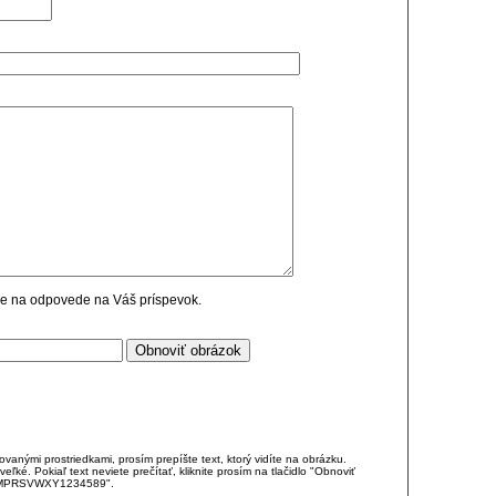
cie na odpovede na Váš príspevok.
anými prostriedkami, prosím prepíšte text, ktorý vidíte na obrázku.
é. Pokiaľ text neviete prečítať, kliknite prosím na tlačidlo "Obnoviť
DJKMPRSVWXY1234589".