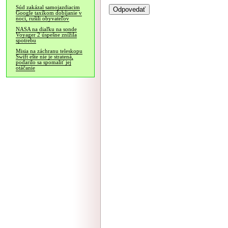
Súd zakázal samojazdiacim
Google taxíkom dobíjanie v
noci, rušili obyvateľov
NASA na diaľku na sonde
Voyager 2 úspešne znížila
spotrebu
Misia na záchranu teleskopu
Swift ešte nie je stratená,
podarilo sa spomaliť jej
otáčanie