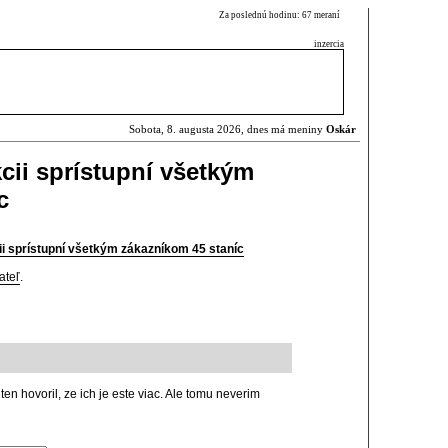
Za poslednú hodinu: 67 meraní
inzercia
Sobota, 8. augusta 2026, dnes má meniny
Oskár
cii sprístupní všetkým
c
i sprístupní všetkým zákazníkom 45 staníc
ateľ
.
en hovoril, ze ich je este viac. Ale tomu neverim