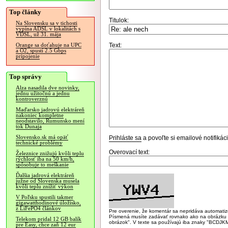
Top články
Titulok:
Na Slovensku sa v tichosti
vypína ADSL v lokalitách s
VDSL, už 31. mája
Text:
Orange sa doťahuje na UPC
a O2, spustí 2.5 Gbps
pripojenie
Top správy
Alza nasadila dve novinky,
jednu užitočnú a jednu
kontroverznú
Maďarsko jadrovú elektráreň
nakoniec kompletne
neodstavilo, Rumunsko mení
tok Dunaja
Slovensko.sk má opäť
Prihláste sa
a povoľte si emailové notifiká
technické problémy
Overovací text:
Železnice znižujú kvôli teplu
rýchlosť iba na 50 km/h,
spôsobuje to meškanie
Ďalšia jadrová elektráreň
južne od Slovenska musela
kvôli teplu znížiť výkon
V Poľsku spustili takmer
gigawatthodinové úložisko,
z LiFePO4 článkov
Pre overenie, že komentár sa nepridáva automatizov
Písmená musíte zadávať rovnako ako na obrázku veľk
Telekom pridal 12 GB balík
obrázok". V texte sa používajú iba znaky "BC
pre Easy, chce zaň 12 eur