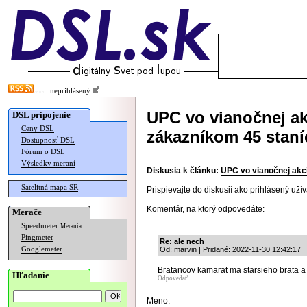
neprihlásený
UPC vo vianočnej ak
DSL pripojenie
Ceny DSL
zákazníkom 45 staní
Dostupnosť DSL
Fórum o DSL
Výsledky meraní
Diskusia k článku:
UPC vo vianočnej akci
Satelitná mapa SR
Prispievajte do diskusií ako
prihlásený užív
Komentár, na ktorý odpovedáte:
Merače
Speedmeter
Merania
Pingmeter
Re: ale nech
Googlemeter
Od: marvin | Pridané: 2022-11-30 12:42:17
Bratancov kamarat ma starsieho brata a t
Hľadanie
Odpovedať
Meno: