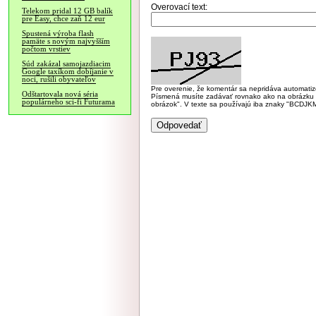
Overovací text:
Telekom pridal 12 GB balík
pre Easy, chce zaň 12 eur
Spustená výroba flash
pamäte s novým najvyšším
počtom vrstiev
Súd zakázal samojazdiacim
Google taxíkom dobíjanie v
noci, rušili obyvateľov
Pre overenie, že komentár sa nepridáva automatizov
Odštartovala nová séria
Písmená musíte zadávať rovnako ako na obrázku veľk
populárneho sci-fi Futurama
obrázok". V texte sa používajú iba znaky "BC