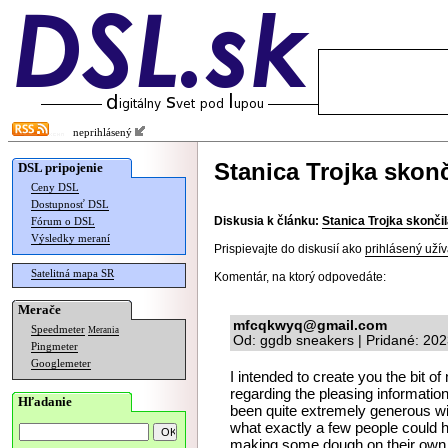
neprihlásený
Stanica Trojka skonč
DSL pripojenie
Ceny DSL
Dostupnosť DSL
Diskusia k článku:
Stanica Trojka skonči
Fórum o DSL
Výsledky meraní
Prispievajte do diskusií ako
prihlásený užív
Satelitná mapa SR
Komentár, na ktorý odpovedáte:
Merače
mfcqkwyq@gmail.com
Speedmeter
Merania
Od: ggdb sneakers | Pridané: 20
Pingmeter
Googlemeter
I intended to create you the bit o
regarding the pleasing informatio
Hľadanie
been quite extremely generous wi
what exactly a few people could h
making some dough on their own, 