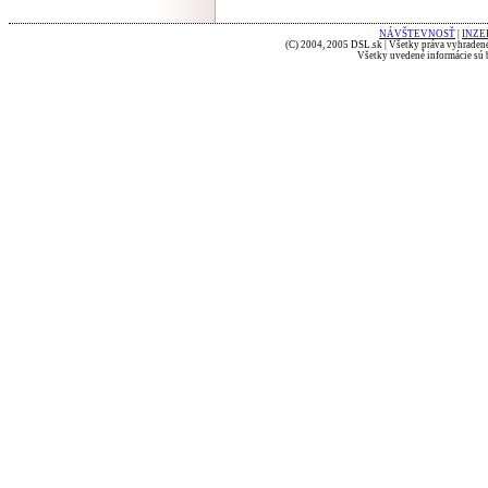
NÁVŠTEVNOSŤ
|
INZE
(C) 2004, 2005 DSL.sk | Všetky práva vyhradené
Všetky uvedené informácie sú b