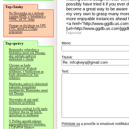
possibly have tried it if you ever
Top články
become a great way to be aware t
my very own to grasp many more 
Na Slovensku sa v tichosti
vypína ADSL v lokalitách s
more enjoyable instances ahead f
VDSL, už 31. mája
<a href="http://www.ggdb.us.co
Orange sa doťahuje na UPC
[url=http://www.ggdb.us.com]ggdb
a O2, spustí 2.5 Gbps
pripojenie
Odpovedať
Top správy
Meno:
Rumunsko odstrelmi a
blokádou mení tok Dunaja,
aby udržalo jadrovú
Titulok:
elektráreň v chode
Chrome sa bude
aktualizovať dvakrát
Text:
týždenne, v budúcnosti sa
bude aktualizovať bez
reštartov
Maďarsko jadrovú elektráreň
nakoniec kompletne
neodstavilo, Rumunsko mení
tok Dunaja
Slovensko.sk má opäť
technické problémy
Železnice znižujú kvôli teplu
rýchlosť iba na 50 km/h,
spôsobuje to meškanie
V Poľsku spustili takmer
Prihláste sa
a povoľte si emailové notifiká
gigawatthodinové úložisko,
z LiFePO4 článkov