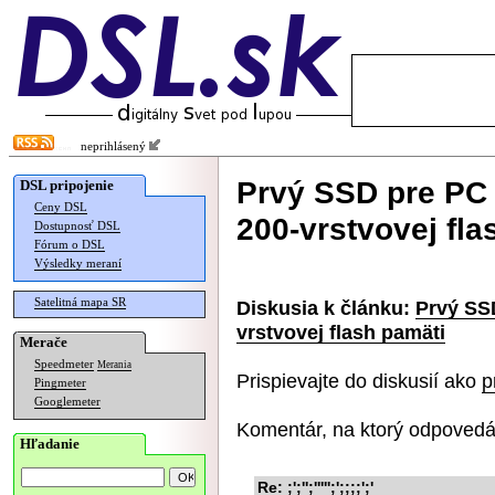
neprihlásený
Prvý SSD pre PC 
DSL pripojenie
Ceny DSL
200-vrstvovej fla
Dostupnosť DSL
Fórum o DSL
Výsledky meraní
Satelitná mapa SR
Diskusia k článku:
Prvý SS
vrstvovej flash pamäti
Merače
Speedmeter
Merania
Prispievajte do diskusií ako
p
Pingmeter
Googlemeter
Komentár, na ktorý odpovedá
Hľadanie
Re: ;';'';''''';';;;;';'