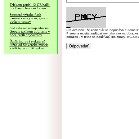
Telekom pridal 12 GB balík
pre Easy, chce zaň 12 eur
Spustená výroba flash
pamäte s novým najvyšším
počtom vrstiev
Súd zakázal samojazdiacim
Pre overenie, že komentár sa nepridáva automatizov
Google taxíkom dobíjanie v
Písmená musíte zadávať rovnako ako na obrázku veľk
noci, rušili obyvateľov
obrázok". V texte sa používajú iba znaky "BC
Ďalšia jadrová elektráreň
južne od Slovenska musela
kvôli teplu znížiť výkon