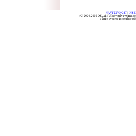
NÁVŠTEVNOSŤ
|
INZE
(C) 2004, 2005 DSL.sk | Všetky práva vyhradené
Všetky uvedené informácie sú b