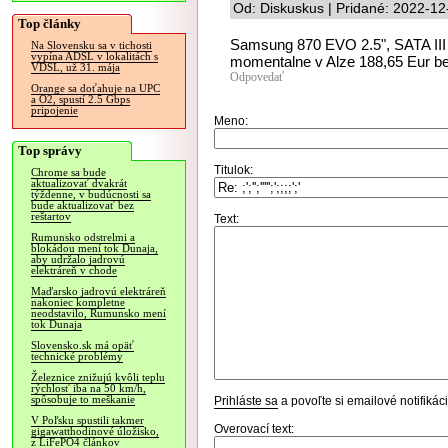
Od: Diskuskus | Pridané: 2022-12
Top články
Samsung 870 EVO 2.5", SATA III 
Na Slovensku sa v tichosti
vypína ADSL v lokalitách s
momentalne v Alze 188,65 Eur b
VDSL, už 31. mája
Odpovedať
Orange sa doťahuje na UPC
a O2, spustí 2.5 Gbps
pripojenie
Meno:
Top správy
Titulok:
Chrome sa bude
aktualizovať dvakrát
týždenne, v budúcnosti sa
bude aktualizovať bez
reštartov
Text:
Rumunsko odstrelmi a
blokádou mení tok Dunaja,
aby udržalo jadrovú
elektráreň v chode
Maďarsko jadrovú elektráreň
nakoniec kompletne
neodstavilo, Rumunsko mení
tok Dunaja
Slovensko.sk má opäť
technické problémy
Železnice znižujú kvôli teplu
rýchlosť iba na 50 km/h,
spôsobuje to meškanie
Prihláste sa
a povoľte si emailové notifiká
V Poľsku spustili takmer
Overovací text:
gigawatthodinové úložisko,
z LiFePO4 článkov