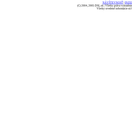
NÁVŠTEVNOSŤ
|
INZE
(C) 2004, 2005 DSL.sk | Všetky práva vyhradené
Všetky uvedené informácie sú b