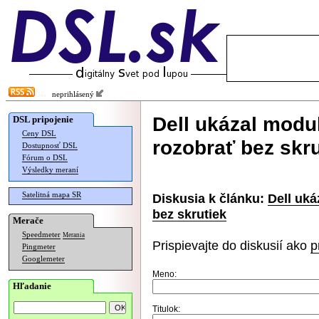
neprihlásený
Dell ukázal modu
DSL pripojenie
Ceny DSL
rozobrať bez skru
Dostupnosť DSL
Fórum o DSL
Výsledky meraní
Satelitná mapa SR
Diskusia k článku:
Dell uká
bez skrutiek
Merače
Speedmeter
Merania
Prispievajte do diskusií ako
p
Pingmeter
Googlemeter
Meno:
Hľadanie
Titulok: