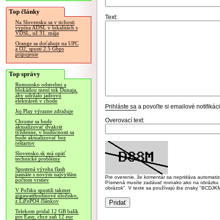
Top články
Text:
Na Slovensku sa v tichosti
vypína ADSL v lokalitách s
VDSL, už 31. mája
Orange sa doťahuje na UPC
a O2, spustí 2.5 Gbps
pripojenie
Top správy
Rumunsko odstrelmi a
blokádou mení tok Dunaja,
aby udržalo jadrovú
elektráreň v chode
Prihláste sa
a povoľte si emailové notifiká
Joj Play výrazne zdražuje
Overovací text:
Chrome sa bude
aktualizovať dvakrát
týždenne, v budúcnosti sa
bude aktualizovať bez
reštartov
Slovensko.sk má opäť
technické problémy
Spustená výroba flash
pamäte s novým najvyšším
Pre overenie, že komentár sa nepridáva automatizov
počtom vrstiev
Písmená musíte zadávať rovnako ako na obrázku veľk
obrázok". V texte sa používajú iba znaky "BC
V Poľsku spustili takmer
gigawatthodinové úložisko,
z LiFePO4 článkov
Telekom pridal 12 GB balík
pre Easy, chce zaň 12 eur