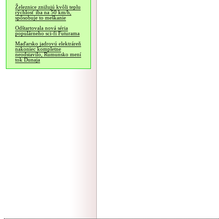
Železnice znižujú kvôli teplu
rýchlosť iba na 50 km/h,
spôsobuje to meškanie
Odštartovala nová séria
populárneho sci-fi Futurama
Maďarsko jadrovú elektráreň
nakoniec kompletne
neodstavilo, Rumunsko mení
tok Dunaja