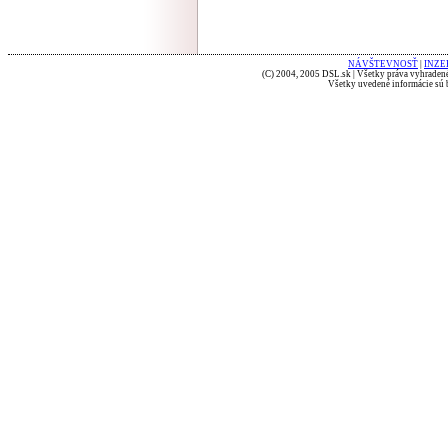
NÁVŠTEVNOSŤ
|
INZE
(C) 2004, 2005 DSL.sk | Všetky práva vyhradené
Všetky uvedené informácie sú b