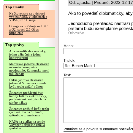
Od: ajtacka | Pridané: 2022-12-1
Top články
Ako to povedať diplomaticky, aby 
Na Slovensku sa v tichosti
vypína ADSL v lokalitách s
VDSL, už 31. mája
Jednoducho prehliadač nastraží 
Orange sa doťahuje na UPC
prstami budú exemplárne potresta
a O2, spustí 2.5 Gbps
Odpovedať
pripojenie
Top správy
Meno:
Alza nasadila dve novinky,
jednu užitočnú a jednu
kontroverznú
Titulok:
Maďarsko jadrovú elektráreň
nakoniec kompletne
neodstavilo, Rumunsko mení
tok Dunaja
Text:
Ďalšia jadrová elektráreň
južne od Slovenska musela
kvôli teplu znížiť výkon
Železnice predávajú dve
tretiny lístkov elektronicky,
po donútení cestujúcich na
takýto nákup
Železnice znižujú kvôli teplu
rýchlosť iba na 50 km/h,
spôsobuje to meškanie
NASA na diaľku na sonde
Voyager 2 úspešne znížila
spotrebu
Prihláste sa
a povoľte si emailové notifiká