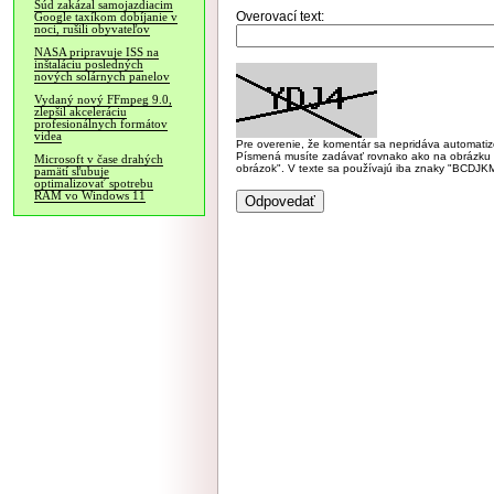
Súd zakázal samojazdiacim
Overovací text:
Google taxíkom dobíjanie v
noci, rušili obyvateľov
NASA pripravuje ISS na
inštaláciu posledných
nových solárnych panelov
Vydaný nový FFmpeg 9.0,
zlepšil akceleráciu
profesionálnych formátov
videa
Pre overenie, že komentár sa nepridáva automatizov
Písmená musíte zadávať rovnako ako na obrázku veľk
Microsoft v čase drahých
obrázok". V texte sa používajú iba znaky "BC
pamätí sľubuje
optimalizovať spotrebu
RAM vo Windows 11