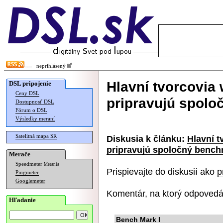
neprihlásený
Hlavní tvorcovia
DSL pripojenie
Ceny DSL
pripravujú spol
Dostupnosť DSL
Fórum o DSL
Výsledky meraní
Satelitná mapa SR
Diskusia k článku:
Hlavní 
pripravujú spoločný benc
Merače
Speedmeter
Merania
Prispievajte do diskusií ako
p
Pingmeter
Googlemeter
Komentár, na ktorý odpovedá
Hľadanie
Bench Mark I