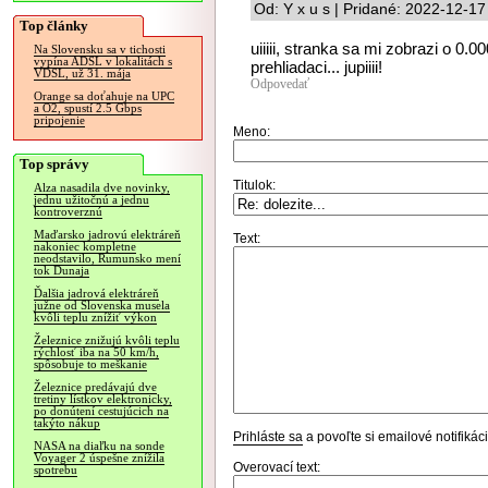
Od: Y x u s | Pridané: 2022-12-17
Top články
uiiiii, stranka sa mi zobrazi o 0
Na Slovensku sa v tichosti
vypína ADSL v lokalitách s
prehliadaci... jupiiii!
VDSL, už 31. mája
Odpovedať
Orange sa doťahuje na UPC
a O2, spustí 2.5 Gbps
pripojenie
Meno:
Top správy
Titulok:
Alza nasadila dve novinky,
jednu užitočnú a jednu
kontroverznú
Maďarsko jadrovú elektráreň
Text:
nakoniec kompletne
neodstavilo, Rumunsko mení
tok Dunaja
Ďalšia jadrová elektráreň
južne od Slovenska musela
kvôli teplu znížiť výkon
Železnice znižujú kvôli teplu
rýchlosť iba na 50 km/h,
spôsobuje to meškanie
Železnice predávajú dve
tretiny lístkov elektronicky,
po donútení cestujúcich na
takýto nákup
Prihláste sa
a povoľte si emailové notifiká
NASA na diaľku na sonde
Voyager 2 úspešne znížila
Overovací text:
spotrebu