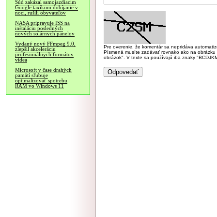
Súd zakázal samojazdiacim
Google taxíkom dobíjanie v
noci, rušili obyvateľov
NASA pripravuje ISS na
inštaláciu posledných
nových solárnych panelov
Vydaný nový FFmpeg 9.0,
Pre overenie, že komentár sa nepridáva automatizov
zlepšil akceleráciu
Písmená musíte zadávať rovnako ako na obrázku veľk
profesionálnych formátov
obrázok". V texte sa používajú iba znaky "BC
videa
Microsoft v čase drahých
pamätí sľubuje
optimalizovať spotrebu
RAM vo Windows 11