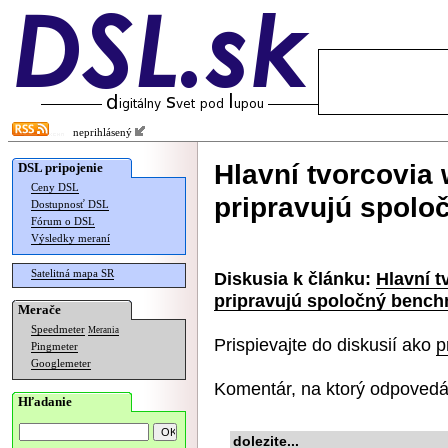
neprihlásený
Hlavní tvorcovia
DSL pripojenie
Ceny DSL
pripravujú spol
Dostupnosť DSL
Fórum o DSL
Výsledky meraní
Satelitná mapa SR
Diskusia k článku:
Hlavní 
pripravujú spoločný benc
Merače
Speedmeter
Merania
Prispievajte do diskusií ako
p
Pingmeter
Googlemeter
Komentár, na ktorý odpovedá
Hľadanie
dolezite...