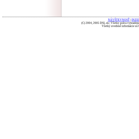
NÁVŠTEVNOSŤ
|
INZE
(C) 2004, 2005 DSL.sk | Všetky práva vyhradené
Všetky uvedené informácie sú b