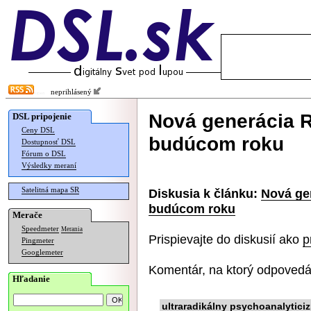
neprihlásený
Nová generácia R
DSL pripojenie
Ceny DSL
budúcom roku
Dostupnosť DSL
Fórum o DSL
Výsledky meraní
Satelitná mapa SR
Diskusia k článku:
Nová gen
budúcom roku
Merače
Speedmeter
Merania
Prispievajte do diskusií ako
p
Pingmeter
Googlemeter
Komentár, na ktorý odpovedá
Hľadanie
ultraradikálny psychoanalytici