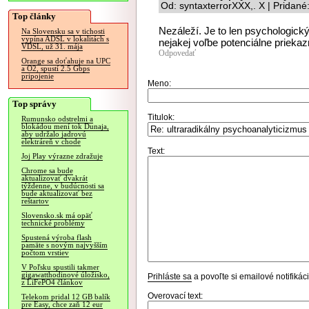
Od: syntaxterrorXXX,. X | Pridan
Top články
Nezáleží. Je to len psychologický
Na Slovensku sa v tichosti
vypína ADSL v lokalitách s
nejakej voľbe potenciálne prieka
VDSL, už 31. mája
Odpovedať
Orange sa doťahuje na UPC
a O2, spustí 2.5 Gbps
pripojenie
Meno:
Top správy
Titulok:
Rumunsko odstrelmi a
blokádou mení tok Dunaja,
aby udržalo jadrovú
elektráreň v chode
Text:
Joj Play výrazne zdražuje
Chrome sa bude
aktualizovať dvakrát
týždenne, v budúcnosti sa
bude aktualizovať bez
reštartov
Slovensko.sk má opäť
technické problémy
Spustená výroba flash
pamäte s novým najvyšším
počtom vrstiev
V Poľsku spustili takmer
gigawatthodinové úložisko,
Prihláste sa
a povoľte si emailové notifiká
z LiFePO4 článkov
Overovací text:
Telekom pridal 12 GB balík
pre Easy, chce zaň 12 eur