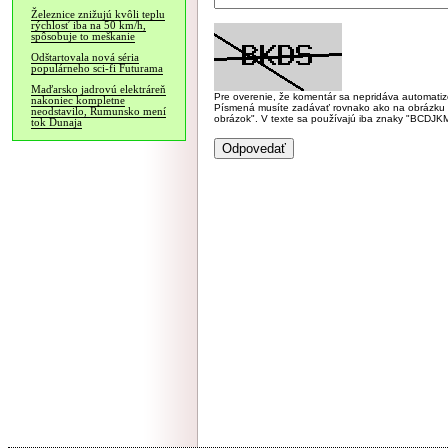
Železnice znižujú kvôli teplu
rýchlosť iba na 50 km/h,
spôsobuje to meškanie
Odštartovala nová séria
populárneho sci-fi Futurama
Maďarsko jadrovú elektráreň
Pre overenie, že komentár sa nepridáva automatizov
nakoniec kompletne
Písmená musíte zadávať rovnako ako na obrázku veľk
neodstavilo, Rumunsko mení
obrázok". V texte sa používajú iba znaky "BC
tok Dunaja