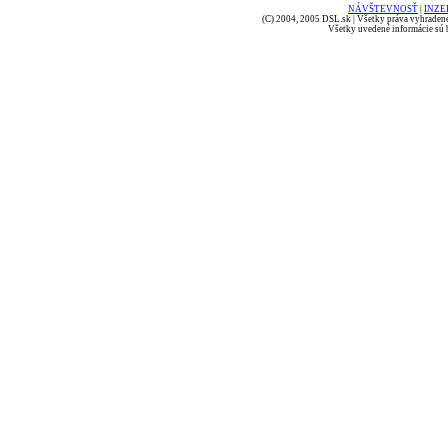
NÁVŠTEVNOSŤ
|
INZE
(C) 2004, 2005 DSL.sk | Všetky práva vyhradené
Všetky uvedené informácie sú b