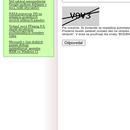
Súd zakázal samojazdiacim
Google taxíkom dobíjanie v
noci, rušili obyvateľov
NASA pripravuje ISS na
inštaláciu posledných
nových solárnych panelov
Vydaný nový FFmpeg 9.0,
Pre overenie, že komentár sa nepridáva automatizov
zlepšil akceleráciu
Písmená musíte zadávať rovnako ako na obrázku veľk
profesionálnych formátov
obrázok". V texte sa používajú iba znaky "BC
videa
Microsoft v čase drahých
pamätí sľubuje
optimalizovať spotrebu
RAM vo Windows 11