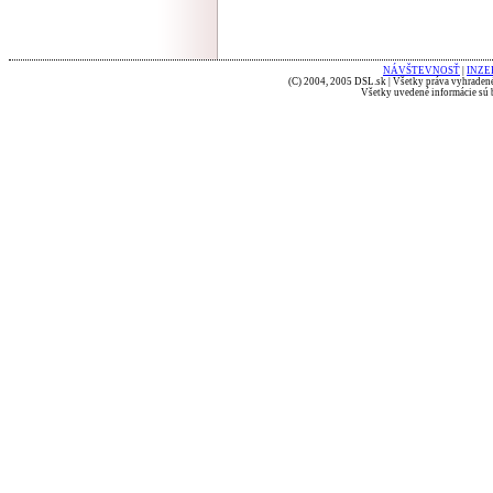
NÁVŠTEVNOSŤ
|
INZE
(C) 2004, 2005 DSL.sk | Všetky práva vyhradené
Všetky uvedené informácie sú b