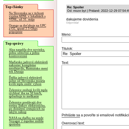
Top články
Re: Spoiler
Od: moze byt | Pridané: 2022-12-29 07:54:4
Na Slovensku sa v tichosti
vypína ADSL v lokalitách s
dakujeme dovidenia
VDSL, už 31. mája
Odpovedať
Orange sa doťahuje na UPC
a O2, spustí 2.5 Gbps
pripojenie
Meno:
Top správy
Titulok:
Alza nasadila dve novinky,
jednu užitočnú a jednu
kontroverznú
Maďarsko jadrovú elektráreň
Text:
nakoniec kompletne
neodstavilo, Rumunsko mení
tok Dunaja
Ďalšia jadrová elektráreň
južne od Slovenska musela
kvôli teplu znížiť výkon
Železnice znižujú kvôli teplu
rýchlosť iba na 50 km/h,
spôsobuje to meškanie
Železnice predávajú dve
tretiny lístkov elektronicky,
po donútení cestujúcich na
takýto nákup
Prihláste sa
a povoľte si emailové notifiká
NASA na diaľku na sonde
Voyager 2 úspešne znížila
Overovací text:
spotrebu