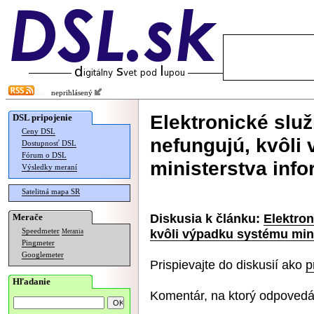
neprihlásený
Elektronické slu
DSL pripojenie
Ceny DSL
nefungujú, kvôli
Dostupnosť DSL
Fórum o DSL
ministerstva info
Výsledky meraní
Satelitná mapa SR
Diskusia k článku:
Elektron
Merače
kvôli výpadku systému minis
Speedmeter
Merania
Pingmeter
Googlemeter
Prispievajte do diskusií ako
p
Hľadanie
Komentár, na ktorý odpovedá