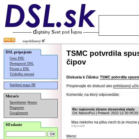
neprihlásený
TSMC potvrdila spu
DSL pripojenie
Ceny DSL
čipov
Dostupnosť DSL
Fórum o DSL
Výsledky meraní
Diskusia k článku:
TSMC potvrdila spust
Satelitná mapa SR
Prispievajte do diskusií ako
prihlásený užív
Komentár, na ktorý odpovedáte:
Merače
Speedmeter
Merania
Pingmeter
Re: najnovsie zbrane slovenskej vlady
Googlemeter
Od: MackoPu1 | Pridané: 2022-12-30 09:20
Mas niekoho na pitvu nech to je mozne p
Hľadanie
Odpovedať
Meno: