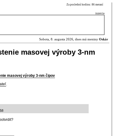
Za poslednú hodinu: 86 meraní
inzercia
Sobota, 8. augusta 2026, dnes má meniny
Oskár
stenie masovej výroby 3-nm
enie masovej výroby 3-nm čipov
ateľ
.
:58
otvrdit?