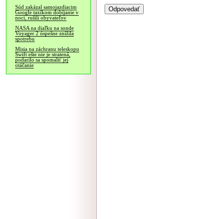
Súd zakázal samojazdiacim
Google taxíkom dobíjanie v
noci, rušili obyvateľov
NASA na diaľku na sonde
Voyager 2 úspešne znížila
spotrebu
Misia na záchranu teleskopu
Swift ešte nie je stratená,
podarilo sa spomaliť jej
otáčanie