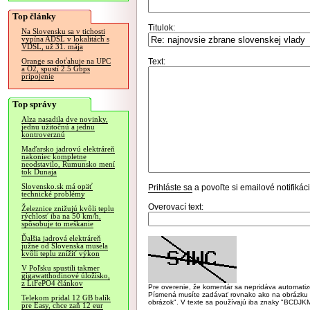
Top články
Titulok:
Na Slovensku sa v tichosti
vypína ADSL v lokalitách s
VDSL, už 31. mája
Text:
Orange sa doťahuje na UPC
a O2, spustí 2.5 Gbps
pripojenie
Top správy
Alza nasadila dve novinky,
jednu užitočnú a jednu
kontroverznú
Maďarsko jadrovú elektráreň
nakoniec kompletne
neodstavilo, Rumunsko mení
tok Dunaja
Slovensko.sk má opäť
Prihláste sa
a povoľte si emailové notifiká
technické problémy
Overovací text:
Železnice znižujú kvôli teplu
rýchlosť iba na 50 km/h,
spôsobuje to meškanie
Ďalšia jadrová elektráreň
južne od Slovenska musela
kvôli teplu znížiť výkon
V Poľsku spustili takmer
gigawatthodinové úložisko,
z LiFePO4 článkov
Pre overenie, že komentár sa nepridáva automatizov
Písmená musíte zadávať rovnako ako na obrázku veľk
Telekom pridal 12 GB balík
obrázok". V texte sa používajú iba znaky "BC
pre Easy, chce zaň 12 eur