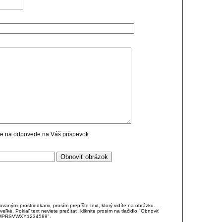
cie na odpovede na Váš príspevok.
anými prostriedkami, prosím prepíšte text, ktorý vidíte na obrázku.
é. Pokiaľ text neviete prečítať, kliknite prosím na tlačidlo "Obnoviť
DJKMPRSVWXY1234589".