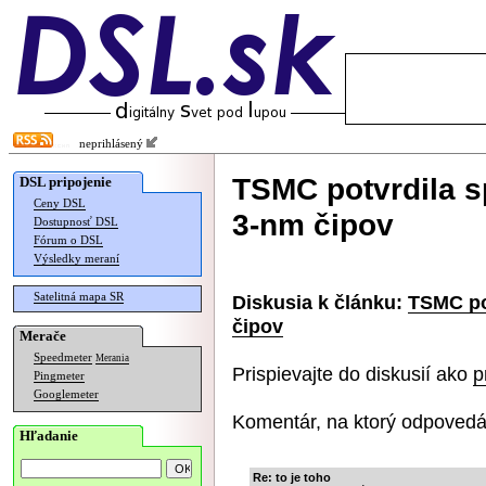
neprihlásený
TSMC potvrdila s
DSL pripojenie
Ceny DSL
3-nm čipov
Dostupnosť DSL
Fórum o DSL
Výsledky meraní
Satelitná mapa SR
Diskusia k článku:
TSMC po
čipov
Merače
Speedmeter
Merania
Prispievajte do diskusií ako
p
Pingmeter
Googlemeter
Komentár, na ktorý odpovedá
Hľadanie
Re: to je toho