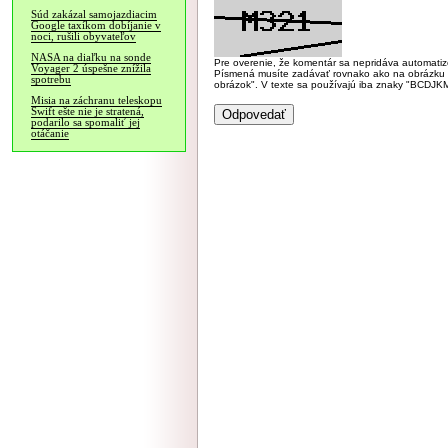
Súd zakázal samojazdiacim
Google taxíkom dobíjanie v
noci, rušili obyvateľov
NASA na diaľku na sonde
Pre overenie, že komentár sa nepridáva automatizov
Voyager 2 úspešne znížila
Písmená musíte zadávať rovnako ako na obrázku veľk
spotrebu
obrázok". V texte sa používajú iba znaky "BC
Misia na záchranu teleskopu
Swift ešte nie je stratená,
podarilo sa spomaliť jej
otáčanie