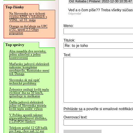
Od: Kebaba | Pridané: 2022-12-30 10:35:47
Top články
Veď a o čom píše?? Treba všetky súčias
Na Slovensku sa v tichosti
Odpovedať
vypína ADSL v lokalitách s
VDSL, už 31. mája
Meno:
Orange sa doťahuje na UPC
a O2, spustí 2.5 Gbps
pripojenie
Titulok:
Top správy
Alza nasadila dve novinky,
jednu užitočnú a jednu
Text:
kontroverznú
Maďarsko jadrovú elektráreň
nakoniec kompletne
neodstavilo, Rumunsko mení
tok Dunaja
Slovensko.sk má opäť
technické problémy
Železnice znižujú kvôli teplu
rýchlosť iba na 50 km/h,
spôsobuje to meškanie
Ďalšia jadrová elektráreň
južne od Slovenska musela
Prihláste sa
a povoľte si emailové notifiká
kvôli teplu znížiť výkon
V Poľsku spustili takmer
Overovací text:
gigawatthodinové úložisko,
z LiFePO4 článkov
Telekom pridal 12 GB balík
pre Easy, chce zaň 12 eur