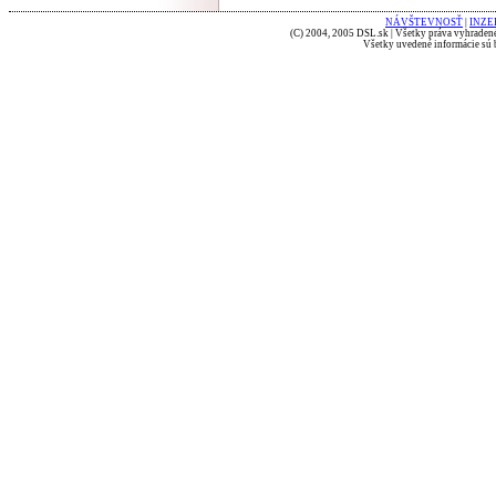
NÁVŠTEVNOSŤ
|
INZE
(C) 2004, 2005 DSL.sk | Všetky práva vyhradené
Všetky uvedené informácie sú b