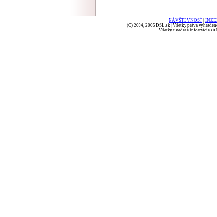
NÁVŠTEVNOSŤ
|
INZE
(C) 2004, 2005 DSL.sk | Všetky práva vyhradené
Všetky uvedené informácie sú b