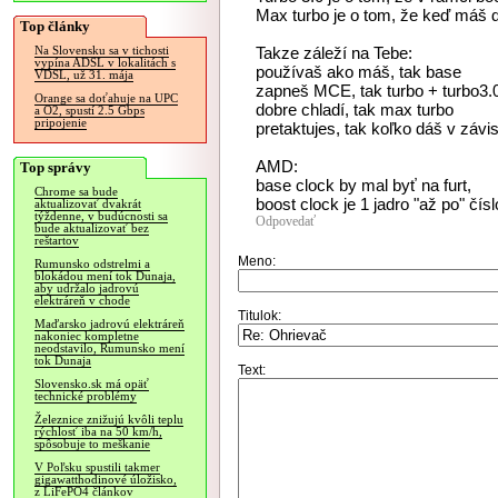
Max turbo je o tom, že keď máš d
Top články
Takze záleží na Tebe:
Na Slovensku sa v tichosti
vypína ADSL v lokalitách s
používaš ako máš, tak base
VDSL, už 31. mája
zapneš MCE, tak turbo + turbo3.
Orange sa doťahuje na UPC
dobre chladí, tak max turbo
a O2, spustí 2.5 Gbps
pripojenie
pretaktujes, tak koľko dáš v závisl
AMD:
Top správy
base clock by mal byť na furt,
Chrome sa bude
boost clock je 1 jadro "až po" čí
aktualizovať dvakrát
týždenne, v budúcnosti sa
Odpovedať
bude aktualizovať bez
reštartov
Meno:
Rumunsko odstrelmi a
blokádou mení tok Dunaja,
aby udržalo jadrovú
elektráreň v chode
Titulok:
Maďarsko jadrovú elektráreň
nakoniec kompletne
neodstavilo, Rumunsko mení
tok Dunaja
Text:
Slovensko.sk má opäť
technické problémy
Železnice znižujú kvôli teplu
rýchlosť iba na 50 km/h,
spôsobuje to meškanie
V Poľsku spustili takmer
gigawatthodinové úložisko,
z LiFePO4 článkov