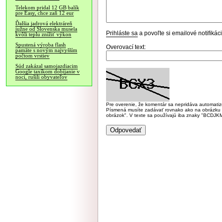
Telekom pridal 12 GB balík
pre Easy, chce zaň 12 eur
Ďalšia jadrová elektráreň
južne od Slovenska musela
Prihláste sa
a povoľte si emailové notifiká
kvôli teplu znížiť výkon
Spustená výroba flash
Overovací text:
pamäte s novým najvyšším
počtom vrstiev
Súd zakázal samojazdiacim
Google taxíkom dobíjanie v
noci, rušili obyvateľov
Pre overenie, že komentár sa nepridáva automatizov
Písmená musíte zadávať rovnako ako na obrázku veľk
obrázok". V texte sa používajú iba znaky "BC