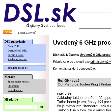
neprihlásený
Uvedený 6 GHz proc
DSL pripojenie
Ceny DSL
Dostupnosť DSL
Diskusia k článku:
Uvedený 6 GHz proce
Fórum o DSL
Výsledky meraní
Prispievajte do diskusií ako
prihlásený užív
Satelitná mapa SR
Komentár, na ktorý odpovedáte:
Merače
Re: Ohrievač
Speedmeter
Merania
Od: Pjetro de Toulen King | Prida
Pingmeter
Googlemeter
intel píše:
Základný takt je ten, čo máš aj p
Hľadanie
Turbo boost je ten, čo vydrží pa
čo je mimo intel štandardu, tak fur
Turbo 3.0 je o tom, že v rámci boo