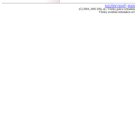
NÁVŠTEVNOSŤ
|
INZE
(C) 2004, 2005 DSL.sk | Všetky práva vyhradené
Všetky uvedené informácie sú b