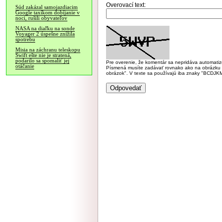
Overovací text:
Súd zakázal samojazdiacim
Google taxíkom dobíjanie v
noci, rušili obyvateľov
NASA na diaľku na sonde
Voyager 2 úspešne znížila
spotrebu
Misia na záchranu teleskopu
Swift ešte nie je stratená,
podarilo sa spomaliť jej
Pre overenie, že komentár sa nepridáva automatizov
otáčanie
Písmená musíte zadávať rovnako ako na obrázku veľk
obrázok". V texte sa používajú iba znaky "BC