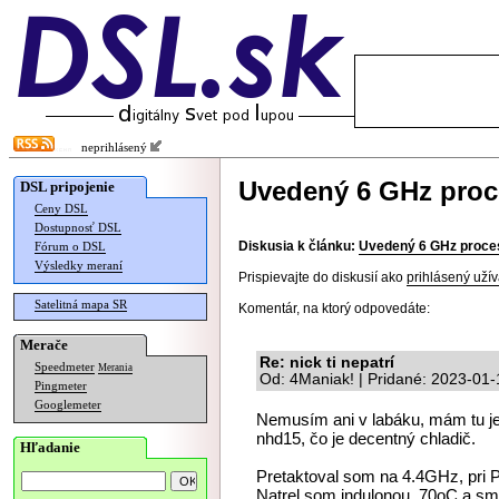
neprihlásený
Uvedený 6 GHz proc
DSL pripojenie
Ceny DSL
Dostupnosť DSL
Diskusia k článku:
Uvedený 6 GHz proce
Fórum o DSL
Výsledky meraní
Prispievajte do diskusií ako
prihlásený užív
Satelitná mapa SR
Komentár, na ktorý odpovedáte:
Merače
Re: nick ti nepatrí
Speedmeter
Merania
Od: 4Maniak! | Pridané: 2023-01-
Pingmeter
Googlemeter
Nemusím ani v labáku, mám tu je
nhd15, čo je decentný chladič.
Hľadanie
Pretaktoval som na 4.4GHz, pri 
Natrel som indulonou, 70oC a sm