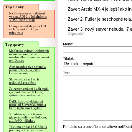
Top články
Zaver: Arctic MX-4 je lepší ako 
Na Slovensku sa v tichosti
vypína ADSL v lokalitách s
Zaver 2: Fušer je neschopné tela,
VDSL, už 31. mája
Orange sa doťahuje na UPC
Záver 3: nový server nebude, i7 e
a O2, spustí 2.5 Gbps
pripojenie
Odpovedať
Top správy
Meno:
Maďarsko jadrovú elektráreň
nakoniec kompletne
neodstavilo, Rumunsko mení
Titulok:
tok Dunaja
Alza nasadila dve novinky,
jednu užitočnú a jednu
Text:
kontroverznú
Slovensko.sk má opäť
technické problémy
Železnice znižujú kvôli teplu
rýchlosť iba na 50 km/h,
spôsobuje to meškanie
Ďalšia jadrová elektráreň
južne od Slovenska musela
kvôli teplu znížiť výkon
V Poľsku spustili takmer
gigawatthodinové úložisko,
z LiFePO4 článkov
Prihláste sa
a povoľte si emailové notifiká
Telekom pridal 12 GB balík
pre Easy, chce zaň 12 eur