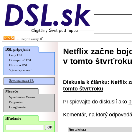
neprihlásený
Netflix začne boj
DSL pripojenie
Ceny DSL
v tomto štvrťrok
Dostupnosť DSL
Fórum o DSL
Výsledky meraní
Satelitná mapa SR
Diskusia k článku:
Netflix 
tomto štvrťroku
Merače
Speedmeter
Merania
Prispievajte do diskusií ako
p
Pingmeter
Googlemeter
Komentár, na ktorý odpovedá
Hľadanie
Re: a krista