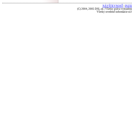
NÁVŠTEVNOSŤ
|
INZE
(C) 2004, 2005 DSL.sk | Všetky práva vyhradené
Všetky uvedené informácie sú b