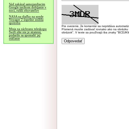
Súd zakázal samojazdiacim
Google taxíkom dobíjanie v
noci, rušili obyvateľov
NASA na diaľku na sonde
Voyager 2 úspešne znížila
spotrebu
Pre overenie, že komentár sa nepridáva automatizov
Misia na záchranu teleskopu
Písmená musíte zadávať rovnako ako na obrázku veľk
Swift ešte nie je stratená,
obrázok". V texte sa používajú iba znaky "BC
podarilo sa spomaliť jej
otáčanie