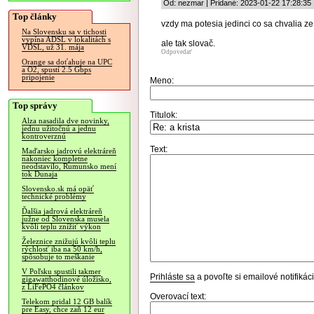
Od: nezmar | Pridané: 2023-01-22 17:28:35
Top články
vzdy ma potesia jedinci co sa chvalia z
Na Slovensku sa v tichosti
vypína ADSL v lokalitách s
ale tak slovač.
VDSL, už 31. mája
Odpovedať
Orange sa doťahuje na UPC
a O2, spustí 2.5 Gbps
pripojenie
Meno:
Top správy
Titulok:
Alza nasadila dve novinky,
jednu užitočnú a jednu
kontroverznú
Text:
Maďarsko jadrovú elektráreň
nakoniec kompletne
neodstavilo, Rumunsko mení
tok Dunaja
Slovensko.sk má opäť
technické problémy
Ďalšia jadrová elektráreň
južne od Slovenska musela
kvôli teplu znížiť výkon
Železnice znižujú kvôli teplu
rýchlosť iba na 50 km/h,
spôsobuje to meškanie
V Poľsku spustili takmer
Prihláste sa
a povoľte si emailové notifiká
gigawatthodinové úložisko,
z LiFePO4 článkov
Overovací text:
Telekom pridal 12 GB balík
pre Easy, chce zaň 12 eur