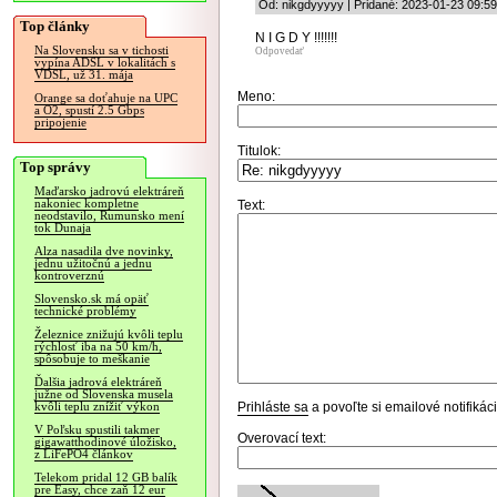
Od: nikgdyyyyy | Pridané: 2023-01-23 09:59
Top články
N I G D Y !!!!!!!
Na Slovensku sa v tichosti
Odpovedať
vypína ADSL v lokalitách s
VDSL, už 31. mája
Meno:
Orange sa doťahuje na UPC
a O2, spustí 2.5 Gbps
pripojenie
Titulok:
Top správy
Maďarsko jadrovú elektráreň
nakoniec kompletne
Text:
neodstavilo, Rumunsko mení
tok Dunaja
Alza nasadila dve novinky,
jednu užitočnú a jednu
kontroverznú
Slovensko.sk má opäť
technické problémy
Železnice znižujú kvôli teplu
rýchlosť iba na 50 km/h,
spôsobuje to meškanie
Ďalšia jadrová elektráreň
južne od Slovenska musela
Prihláste sa
a povoľte si emailové notifiká
kvôli teplu znížiť výkon
V Poľsku spustili takmer
Overovací text:
gigawatthodinové úložisko,
z LiFePO4 článkov
Telekom pridal 12 GB balík
pre Easy, chce zaň 12 eur