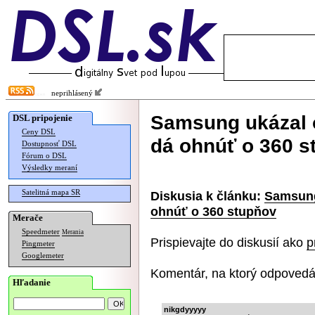
neprihlásený
Samsung ukázal o
DSL pripojenie
Ceny DSL
dá ohnúť o 360 s
Dostupnosť DSL
Fórum o DSL
Výsledky meraní
Satelitná mapa SR
Diskusia k článku:
Samsung 
ohnúť o 360 stupňov
Merače
Speedmeter
Merania
Prispievajte do diskusií ako
p
Pingmeter
Googlemeter
Komentár, na ktorý odpovedá
Hľadanie
nikgdyyyyy