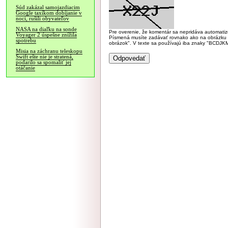
Súd zakázal samojazdiacim
Google taxíkom dobíjanie v
noci, rušili obyvateľov
NASA na diaľku na sonde
Pre overenie, že komentár sa nepridáva automatizov
Voyager 2 úspešne znížila
Písmená musíte zadávať rovnako ako na obrázku veľk
spotrebu
obrázok". V texte sa používajú iba znaky "BC
Misia na záchranu teleskopu
Swift ešte nie je stratená,
podarilo sa spomaliť jej
otáčanie