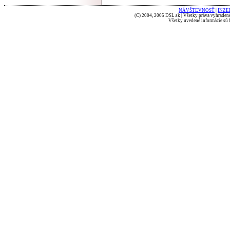
NÁVŠTEVNOSŤ
|
INZE
(C) 2004, 2005 DSL.sk | Všetky práva vyhradené
Všetky uvedené informácie sú b