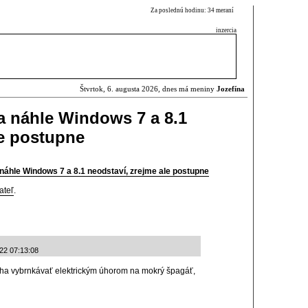
Za poslednú hodinu: 34 meraní
inzercia
Štvrtok, 6. augusta 2026, dnes má meniny
Jozefína
a náhle Windows 7 a 8.1
le postupne
náhle Windows 7 a 8.1 neodstaví, zrejme ale postupne
ateľ
.
-22 07:13:08
tíha vybrnkávať elektrickým úhorom na mokrý špagáť,