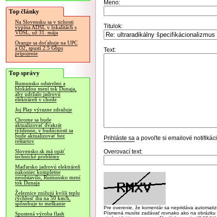
Meno:
Top články
Na Slovensku sa v tichosti
Titulok:
vypína ADSL v lokalitách s
VDSL, už 31. mája
Orange sa doťahuje na UPC
a O2, spustí 2.5 Gbps
Text:
pripojenie
Top správy
Rumunsko odstrelmi a
blokádou mení tok Dunaja,
aby udržalo jadrovú
elektráreň v chode
Joj Play výrazne zdražuje
Chrome sa bude
aktualizovať dvakrát
týždenne, v budúcnosti sa
bude aktualizovať bez
Prihláste sa
a povoľte si emailové notifiká
reštartov
Overovací text:
Slovensko.sk má opäť
technické problémy
Maďarsko jadrovú elektráreň
nakoniec kompletne
neodstavilo, Rumunsko mení
tok Dunaja
Železnice znižujú kvôli teplu
rýchlosť iba na 50 km/h,
spôsobuje to meškanie
Pre overenie, že komentár sa nepridáva automatizov
Písmená musíte zadávať rovnako ako na obrázku veľk
Spustená výroba flash