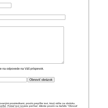
cie na odpovede na Váš príspevok.
anými prostriedkami, prosím prepíšte text, ktorý vidíte na obrázku.
é. Pokiaľ text neviete prečítať, kliknite prosím na tlačidlo "Obnoviť