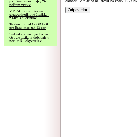
obrázok". V texte sa používajú iba znaky "BC
pamäte s novým najvyšším
počtom vrstiev
V Poľsku spustili takmer
gigawatthodinové úložisko,
z LiFePO4 článkov
Telekom pridal 12 GB balík
pre Easy, chce zaň 12 eur
Súd zakázal samojazdiacim
Google taxíkom dobíjanie v
noci, rušili obyvateľov