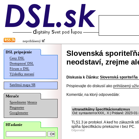
neprihlásený
Slovenská sporiteľň
DSL pripojenie
Ceny DSL
neodstaví, zrejme a
Dostupnosť DSL
Fórum o DSL
Výsledky meraní
Diskusia k článku:
Slovenská sporiteľňa 
Satelitná mapa SR
Prispievajte do diskusií ako
prihlásený užív
Komentár, na ktorý odpovedáte:
Merače
Speedmeter
Merania
Pingmeter
ultraradikálny špecifikácionalizmus
Googlemeter
Od: syntaxterrorXXX,. X | Pridané: 2023-01
TLS1.3 je protokol. A keď ho zákazník s
Hľadanie
spĺňa špecifikáciu priekazne i bez PC.
Odpovedať