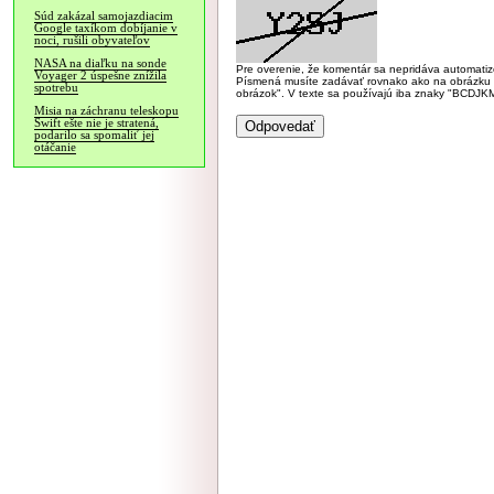
Súd zakázal samojazdiacim
Google taxíkom dobíjanie v
noci, rušili obyvateľov
NASA na diaľku na sonde
Pre overenie, že komentár sa nepridáva automatizov
Voyager 2 úspešne znížila
Písmená musíte zadávať rovnako ako na obrázku veľk
spotrebu
obrázok". V texte sa používajú iba znaky "BC
Misia na záchranu teleskopu
Swift ešte nie je stratená,
podarilo sa spomaliť jej
otáčanie