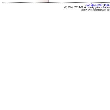
NÁVŠTEVNOSŤ
|
INZE
(C) 2004, 2005 DSL.sk | Všetky práva vyhradené
Všetky uvedené informácie sú b