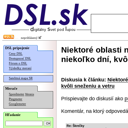
neprihlásený
Niektoré oblasti 
DSL pripojenie
Ceny DSL
niekoľko dní, kvô
Dostupnosť DSL
Fórum o DSL
Výsledky meraní
Satelitná mapa SR
Diskusia k článku:
Niektoré
kvôli sneženiu a vetru
Merače
Speedmeter
Merania
Prispievajte do diskusií ako
p
Pingmeter
Googlemeter
Komentár, na ktorý odpovedá
Hľadanie
Re: Škrečky