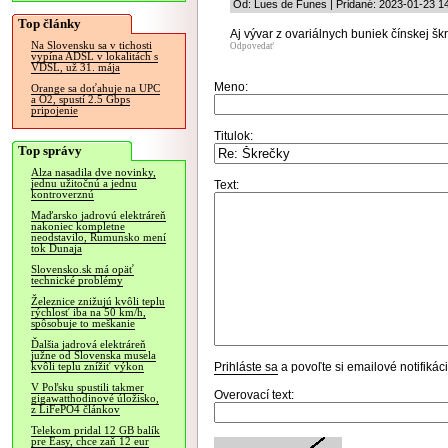
Od: Lues de Funes | Pridané: 2023-01-23 1
Top články
Aj vývar z ovariálnych buniek čínskej šk
Na Slovensku sa v tichosti
Odpovedať
vypína ADSL v lokalitách s
VDSL, už 31. mája
Meno:
Orange sa doťahuje na UPC
a O2, spustí 2.5 Gbps
pripojenie
Titulok:
Top správy
Alza nasadila dve novinky,
jednu užitočnú a jednu
Text:
kontroverznú
Maďarsko jadrovú elektráreň
nakoniec kompletne
neodstavilo, Rumunsko mení
tok Dunaja
Slovensko.sk má opäť
technické problémy
Železnice znižujú kvôli teplu
rýchlosť iba na 50 km/h,
spôsobuje to meškanie
Ďalšia jadrová elektráreň
južne od Slovenska musela
Prihláste sa
a povoľte si emailové notifiká
kvôli teplu znížiť výkon
V Poľsku spustili takmer
Overovací text:
gigawatthodinové úložisko,
z LiFePO4 článkov
Telekom pridal 12 GB balík
pre Easy, chce zaň 12 eur