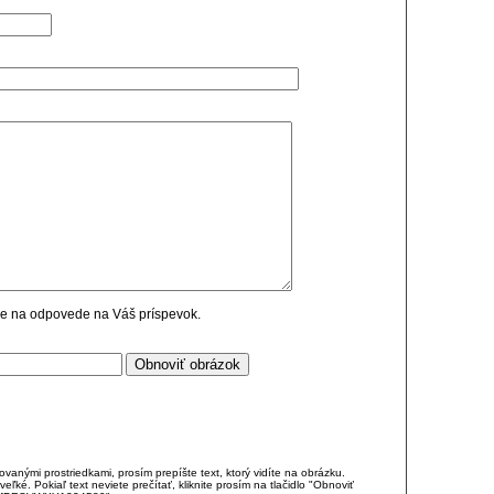
cie na odpovede na Váš príspevok.
anými prostriedkami, prosím prepíšte text, ktorý vidíte na obrázku.
é. Pokiaľ text neviete prečítať, kliknite prosím na tlačidlo "Obnoviť