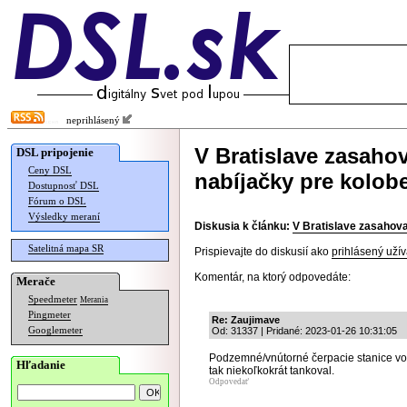
neprihlásený
V Bratislave zasaho
DSL pripojenie
Ceny DSL
nabíjačky pre kolob
Dostupnosť DSL
Fórum o DSL
Výsledky meraní
Diskusia k článku:
V Bratislave zasahova
Satelitná mapa SR
Prispievajte do diskusií ako
prihlásený užív
Komentár, na ktorý odpovedáte:
Merače
Speedmeter
Merania
Pingmeter
Re: Zaujimave
Googlemeter
Od: 31337 | Pridané: 2023-01-26 10:31:05
Podzemné/vnútorné čerpacie stanice vo
Hľadanie
tak niekoľkokrát tankoval.
Odpovedať