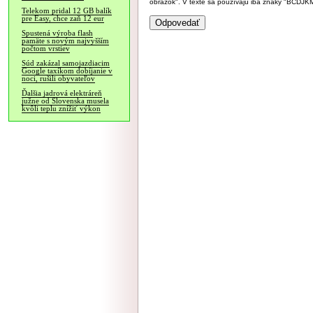
obrázok". V texte sa používajú iba znaky "BC
Telekom pridal 12 GB balík
pre Easy, chce zaň 12 eur
Spustená výroba flash
pamäte s novým najvyšším
počtom vrstiev
Súd zakázal samojazdiacim
Google taxíkom dobíjanie v
noci, rušili obyvateľov
Ďalšia jadrová elektráreň
južne od Slovenska musela
kvôli teplu znížiť výkon