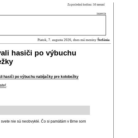
Za poslednú hodinu: 50 meraní
inzercia
Piatok, 7. augusta 2026, dnes má meniny
Štefánia
vali hasiči po výbuchu
ežky
li hasiči po výbuchu nabíjačky pre kolobežky
ateľ
.
 svete nie sú neobvyklé. Čo si pamätám v Brne som