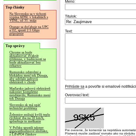
Meno:
Top články
Na Slovensku sa v tichosti
Titulok:
vypína ADSL v lokalitách s
VDSL, už 31. mája
Orange sa doťahuje na UPC
a O2, spustí 2.5 Gbps
Text:
pripojenie
Top správy
Chrome sa bude
aktualizovať dvakrát
týždenne, v budúcnosti sa
bude aktualizovať bez
reštartov
Rumunsko odstrelmi a
blokádou mení tok Dunaja,
aby udržalo jadrovú
elektráreň v chode
Prihláste sa
a povoľte si emailové notifiká
Maďarsko jadrovú elektráreň
nakoniec kompletne
Overovací text:
neodstavilo, Rumunsko mení
tok Dunaja
Slovensko.sk má opäť
technické problémy
Železnice znižujú kvôli teplu
rýchlosť iba na 50 km/h,
spôsobuje to meškanie
V Poľsku spustili takmer
Pre overenie, že komentár sa nepridáva automatizov
gigawatthodinové úložisko,
Písmená musíte zadávať rovnako ako na obrázku veľk
z LiFePO4 článkov