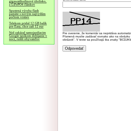
gigawatthodinové úložisko,
z LiFePO4 článkov
Spustená výroba flash
pamäte s novým najvyšším
počtom vrstiev
Telekom pridal 12 GB balík
pre Easy, chce zaň 12 eur
Súd zakázal samojazdiacim
Pre overenie, že komentár sa nepridáva automatizov
Google taxíkom dobíjanie v
Písmená musíte zadávať rovnako ako na obrázku veľk
noci, rušili obyvateľov
obrázok". V texte sa používajú iba znaky "BC