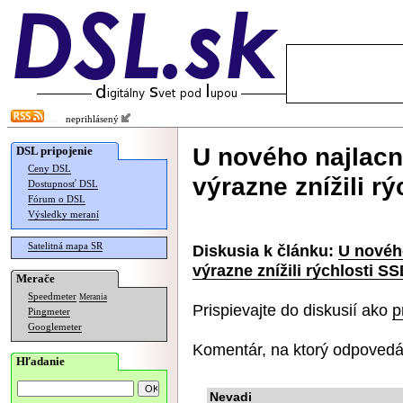
neprihlásený
U nového najlac
DSL pripojenie
Ceny DSL
výrazne znížili r
Dostupnosť DSL
Fórum o DSL
Výsledky meraní
Satelitná mapa SR
Diskusia k článku:
U novéh
výrazne znížili rýchlosti S
Merače
Speedmeter
Merania
Prispievajte do diskusií ako
p
Pingmeter
Googlemeter
Komentár, na ktorý odpovedá
Hľadanie
Nevadi