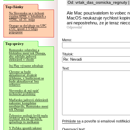
Od: vrtak_das_osmicka_regnuty |
Top články
Ale Mac pouzivatelom to vobec ne
Na Slovensku sa v tichosti
vypína ADSL v lokalitách s
MacOS neukazuje rychlost kopiro
VDSL, už 31. mája
ani nepostrehnu, ze je teraz niec
Orange sa doťahuje na UPC
Odpovedať
a O2, spustí 2.5 Gbps
pripojenie
Meno:
Top správy
Rumunsko odstrelmi a
blokádou mení tok Dunaja,
Titulok:
aby udržalo jadrovú
elektráreň v chode
Joj Play výrazne zdražuje
Text:
Chrome sa bude
aktualizovať dvakrát
týždenne, v budúcnosti sa
bude aktualizovať bez
reštartov
Slovensko.sk má opäť
technické problémy
Maďarsko jadrovú elektráreň
nakoniec kompletne
neodstavilo, Rumunsko mení
tok Dunaja
Železnice znižujú kvôli teplu
rýchlosť iba na 50 km/h,
Prihláste sa
a povoľte si emailové notifiká
spôsobuje to meškanie
V Poľsku spustili takmer
Overovací text: