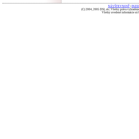
NÁVŠTEVNOSŤ
|
INZE
(C) 2004, 2005 DSL.sk | Všetky práva vyhradené
Všetky uvedené informácie sú b