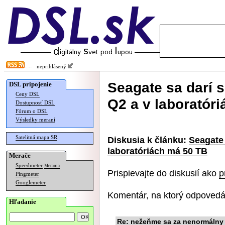
neprihlásený
Seagate sa darí 
DSL pripojenie
Ceny DSL
Q2 a v laboratór
Dostupnosť DSL
Fórum o DSL
Výsledky meraní
Satelitná mapa SR
Diskusia k článku:
Seagate 
laboratóriách má 50 TB
Merače
Speedmeter
Merania
Prispievajte do diskusií ako
p
Pingmeter
Googlemeter
Komentár, na ktorý odpovedá
Hľadanie
Re: nežeňme sa za nenormálny 