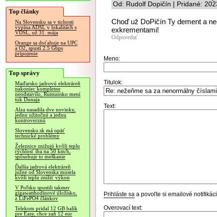
Od: Rudolf Dopičín | Pridané: 20
Top články
Choď už DoPičín Ty dement a neo
Na Slovensku sa v tichosti
vypína ADSL v lokalitách s
exkrementami!
VDSL, už 31. mája
Odpovedať
Orange sa doťahuje na UPC
a O2, spustí 2.5 Gbps
pripojenie
Meno:
Top správy
Titulok:
Maďarsko jadrovú elektráreň
nakoniec kompletne
neodstavilo, Rumunsko mení
tok Dunaja
Text:
Alza nasadila dve novinky,
jednu užitočnú a jednu
kontroverznú
Slovensko.sk má opäť
technické problémy
Železnice znižujú kvôli teplu
rýchlosť iba na 50 km/h,
spôsobuje to meškanie
Ďalšia jadrová elektráreň
južne od Slovenska musela
kvôli teplu znížiť výkon
V Poľsku spustili takmer
gigawatthodinové úložisko,
Prihláste sa
a povoľte si emailové notifiká
z LiFePO4 článkov
Overovací text:
Telekom pridal 12 GB balík
pre Easy, chce zaň 12 eur