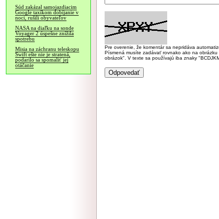
Súd zakázal samojazdiacim
Google taxíkom dobíjanie v
noci, rušili obyvateľov
NASA na diaľku na sonde
Voyager 2 úspešne znížila
spotrebu
Pre overenie, že komentár sa nepridáva automatizov
Misia na záchranu teleskopu
Písmená musíte zadávať rovnako ako na obrázku veľk
Swift ešte nie je stratená,
obrázok". V texte sa používajú iba znaky "BC
podarilo sa spomaliť jej
otáčanie