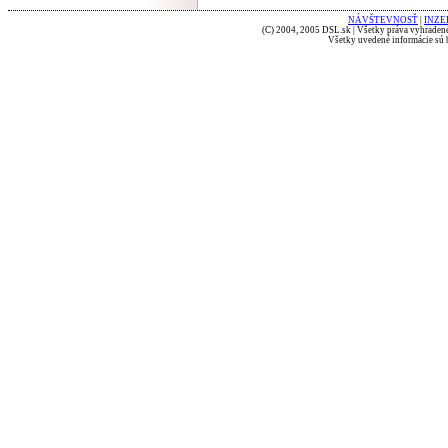
NÁVŠTEVNOSŤ
|
INZE
(C) 2004, 2005 DSL.sk | Všetky práva vyhradené
Všetky uvedené informácie sú b