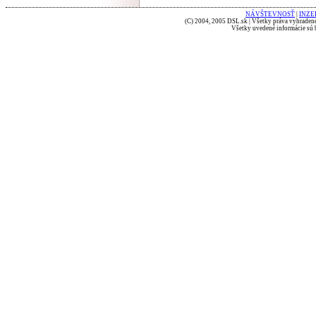
NÁVŠTEVNOSŤ
|
INZE
(C) 2004, 2005 DSL.sk | Všetky práva vyhradené
Všetky uvedené informácie sú b