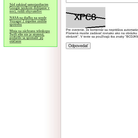
Súd zakázal samojazdiacim
Google taxíkom dobíjanie v
noci, rušili obyvateľov
NASA na diaľku na sonde
Voyager 2 úspešne znížila
spotrebu
Pre overenie, že komentár sa nepridáva automatizov
Misia na záchranu teleskopu
Písmená musíte zadávať rovnako ako na obrázku veľk
Swift ešte nie je stratená,
obrázok". V texte sa používajú iba znaky "BC
podarilo sa spomaliť jej
otáčanie