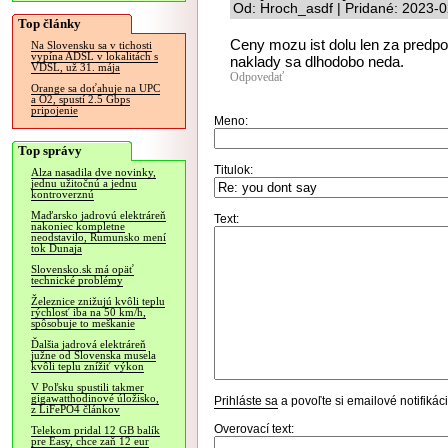
Od: Hroch_asdf | Pridané: 2023-0
Top články
Ceny mozu ist dolu len za predpok
Na Slovensku sa v tichosti
vypína ADSL v lokalitách s
naklady sa dlhodobo neda.
VDSL, už 31. mája
Odpovedať
Orange sa doťahuje na UPC
a O2, spustí 2.5 Gbps
pripojenie
Meno:
Top správy
Titulok:
Alza nasadila dve novinky,
jednu užitočnú a jednu
kontroverznú
Maďarsko jadrovú elektráreň
Text:
nakoniec kompletne
neodstavilo, Rumunsko mení
tok Dunaja
Slovensko.sk má opäť
technické problémy
Železnice znižujú kvôli teplu
rýchlosť iba na 50 km/h,
spôsobuje to meškanie
Ďalšia jadrová elektráreň
južne od Slovenska musela
kvôli teplu znížiť výkon
V Poľsku spustili takmer
gigawatthodinové úložisko,
Prihláste sa
a povoľte si emailové notifiká
z LiFePO4 článkov
Overovací text:
Telekom pridal 12 GB balík
pre Easy, chce zaň 12 eur