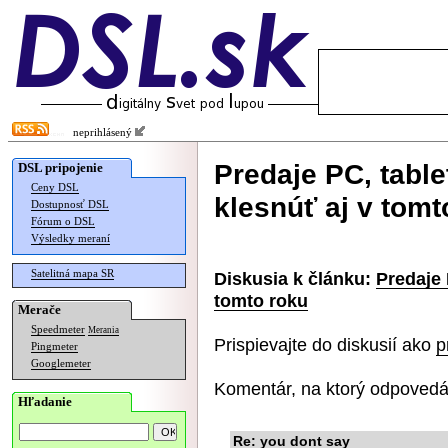
neprihlásený
Predaje PC, tabl
DSL pripojenie
Ceny DSL
klesnúť aj v tomt
Dostupnosť DSL
Fórum o DSL
Výsledky meraní
Satelitná mapa SR
Diskusia k článku:
Predaje 
tomto roku
Merače
Speedmeter
Merania
Prispievajte do diskusií ako
p
Pingmeter
Googlemeter
Komentár, na ktorý odpovedá
Hľadanie
Re: you dont say