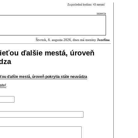
Za poslednú hodinu: 43 meraní
inzercia
Štvrtok, 6. augusta 2026, dnes má meniny
Jozefína
ieťou ďalšie mestá, úroveň
ádza
ťou ďalšie mestá, úroveň pokrytia stále neuvádza
ateľ
.