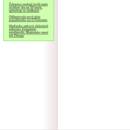
Železnice znižujú kvôli teplu
rýchlosť iba na 50 km/h,
spôsobuje to meškanie
Odštartovala nová séria
populárneho sci-fi Futurama
Maďarsko jadrovú elektráreň
nakoniec kompletne
neodstavilo, Rumunsko mení
tok Dunaja