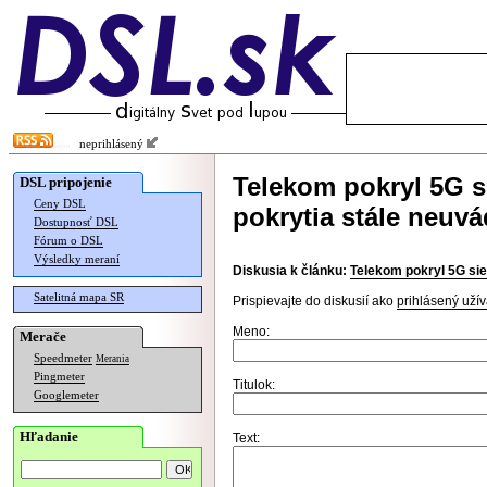
neprihlásený
Telekom pokryl 5G s
DSL pripojenie
Ceny DSL
pokrytia stále neuv
Dostupnosť DSL
Fórum o DSL
Výsledky meraní
Diskusia k článku:
Telekom pokryl 5G sie
Satelitná mapa SR
Prispievajte do diskusií ako
prihlásený užív
Meno:
Merače
Speedmeter
Merania
Pingmeter
Titulok:
Googlemeter
Hľadanie
Text: