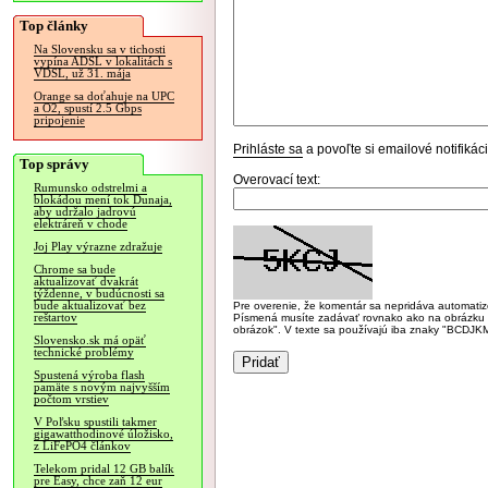
Top články
Na Slovensku sa v tichosti
vypína ADSL v lokalitách s
VDSL, už 31. mája
Orange sa doťahuje na UPC
a O2, spustí 2.5 Gbps
pripojenie
Prihláste sa
a povoľte si emailové notifiká
Top správy
Overovací text:
Rumunsko odstrelmi a
blokádou mení tok Dunaja,
aby udržalo jadrovú
elektráreň v chode
Joj Play výrazne zdražuje
Chrome sa bude
aktualizovať dvakrát
týždenne, v budúcnosti sa
bude aktualizovať bez
Pre overenie, že komentár sa nepridáva automatizov
reštartov
Písmená musíte zadávať rovnako ako na obrázku veľk
obrázok". V texte sa používajú iba znaky "BC
Slovensko.sk má opäť
technické problémy
Spustená výroba flash
pamäte s novým najvyšším
počtom vrstiev
V Poľsku spustili takmer
gigawatthodinové úložisko,
z LiFePO4 článkov
Telekom pridal 12 GB balík
pre Easy, chce zaň 12 eur