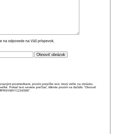
cie na odpovede na Váš príspevok.
anými prostriedkami, prosím prepíšte text, ktorý vidíte na obrázku.
é. Pokiaľ text neviete prečítať, kliknite prosím na tlačidlo "Obnoviť
DJKMPRSVWXY1234589".