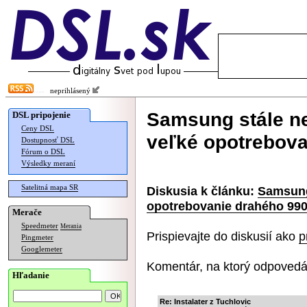
neprihlásený
Samsung stále ne
DSL pripojenie
Ceny DSL
veľké opotrebov
Dostupnosť DSL
Fórum o DSL
Výsledky meraní
Satelitná mapa SR
Diskusia k článku:
Samsung
opotrebovanie drahého 99
Merače
Speedmeter
Merania
Prispievajte do diskusií ako
p
Pingmeter
Googlemeter
Komentár, na ktorý odpovedá
Hľadanie
Re: Instalater z Tuchlovic