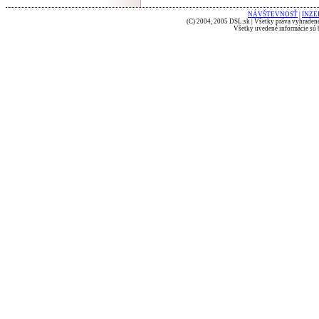
NÁVŠTEVNOSŤ
|
INZE
(C) 2004, 2005 DSL.sk | Všetky práva vyhradené
Všetky uvedené informácie sú b