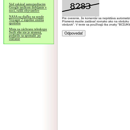
Súd zakázal samojazdiacim
Google taxíkom dobíjanie v
noci, rušili obyvateľov
NASA na diaľku na sonde
Pre overenie, že komentár sa nepridáva automatizov
Voyager 2 úspešne znížila
Písmená musíte zadávať rovnako ako na obrázku veľk
spotrebu
obrázok". V texte sa používajú iba znaky "BC
Misia na záchranu teleskopu
Swift ešte nie je stratená,
podarilo sa spomaliť jej
otáčanie