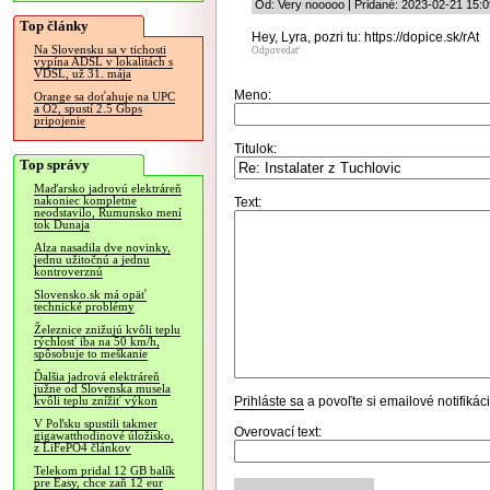
Od: Very nooooo | Pridané: 2023-02-21 15:0
Top články
Hey, Lyra, pozri tu: https://dopice.sk/rAt
Na Slovensku sa v tichosti
Odpovedať
vypína ADSL v lokalitách s
VDSL, už 31. mája
Meno:
Orange sa doťahuje na UPC
a O2, spustí 2.5 Gbps
pripojenie
Titulok:
Top správy
Maďarsko jadrovú elektráreň
nakoniec kompletne
Text:
neodstavilo, Rumunsko mení
tok Dunaja
Alza nasadila dve novinky,
jednu užitočnú a jednu
kontroverznú
Slovensko.sk má opäť
technické problémy
Železnice znižujú kvôli teplu
rýchlosť iba na 50 km/h,
spôsobuje to meškanie
Ďalšia jadrová elektráreň
južne od Slovenska musela
Prihláste sa
a povoľte si emailové notifiká
kvôli teplu znížiť výkon
V Poľsku spustili takmer
Overovací text:
gigawatthodinové úložisko,
z LiFePO4 článkov
Telekom pridal 12 GB balík
pre Easy, chce zaň 12 eur