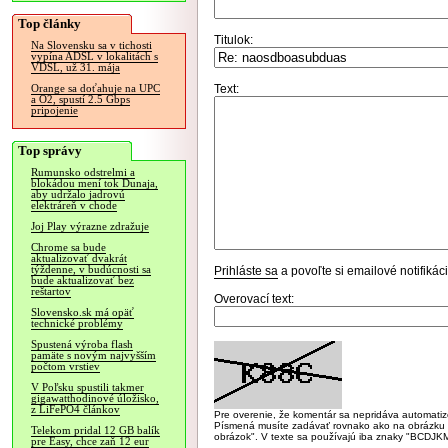
Top články
Titulok:
Na Slovensku sa v tichosti
vypína ADSL v lokalitách s
VDSL, už 31. mája
Text:
Orange sa doťahuje na UPC
a O2, spustí 2.5 Gbps
pripojenie
Top správy
Rumunsko odstrelmi a
blokádou mení tok Dunaja,
aby udržalo jadrovú
elektráreň v chode
Joj Play výrazne zdražuje
Chrome sa bude
aktualizovať dvakrát
týždenne, v budúcnosti sa
Prihláste sa
a povoľte si emailové notifiká
bude aktualizovať bez
reštartov
Overovací text:
Slovensko.sk má opäť
technické problémy
Spustená výroba flash
pamäte s novým najvyšším
počtom vrstiev
V Poľsku spustili takmer
gigawatthodinové úložisko,
z LiFePO4 článkov
Pre overenie, že komentár sa nepridáva automatizov
Písmená musíte zadávať rovnako ako na obrázku veľk
Telekom pridal 12 GB balík
obrázok". V texte sa používajú iba znaky "BC
pre Easy, chce zaň 12 eur