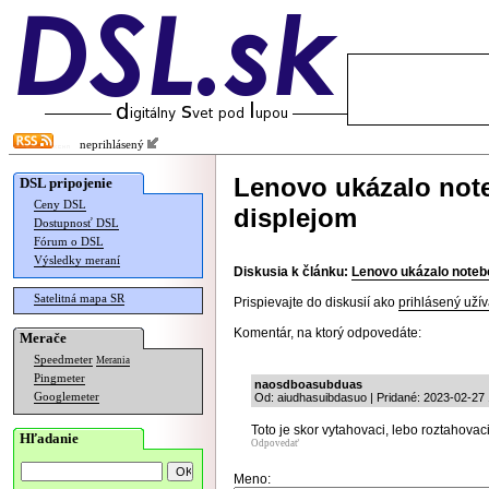
neprihlásený
Lenovo ukázalo not
DSL pripojenie
Ceny DSL
displejom
Dostupnosť DSL
Fórum o DSL
Výsledky meraní
Diskusia k článku:
Lenovo ukázalo noteb
Satelitná mapa SR
Prispievajte do diskusií ako
prihlásený užív
Komentár, na ktorý odpovedáte:
Merače
Speedmeter
Merania
Pingmeter
naosdboasubduas
Googlemeter
Od: aiudhasuibdasuo | Pridané: 2023-02-27
Toto je skor vytahovaci, lebo roztahovac
Hľadanie
Odpovedať
Meno: