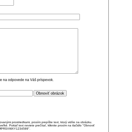
cie na odpovede na Váš príspevok.
anými prostriedkami, prosím prepíšte text, ktorý vidíte na obrázku.
é. Pokiaľ text neviete prečítať, kliknite prosím na tlačidlo "Obnoviť
DJKMPRSVWXY1234589".