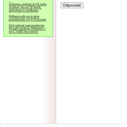
Železnice znižujú kvôli teplu
rýchlosť iba na 50 km/h,
spôsobuje to meškanie
Odštartovala nová séria
populárneho sci-fi Futurama
Súd zakázal samojazdiacim
Google taxíkom dobíjanie v
noci, rušili obyvateľov
NÁVŠTEVNOSŤ
|
INZE