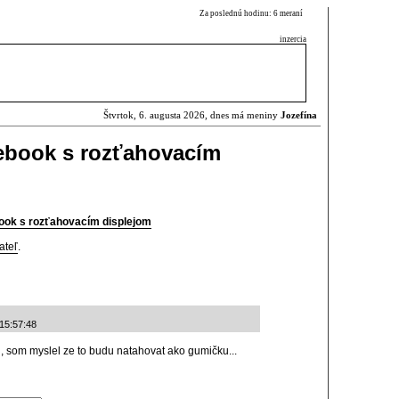
Za poslednú hodinu: 6 meraní
inzercia
Štvrtok, 6. augusta 2026, dnes má meniny
Jozefína
ebook s rozťahovacím
ook s rozťahovacím displejom
ateľ
.
 15:57:48
i, som myslel ze to budu natahovat ako gumičku...