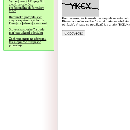
Vydaný nový FFmpeg 9.0,
zlepšil akceleráciu
profesionálnych formátov
videa
Rumunsko potopilo štyri
Pre overenie, že komentár sa nepridáva automatizov
člny a úspešne zvýšilo tok
Písmená musíte zadávať rovnako ako na obrázku veľk
Dunaja k jadrovej elektrárni
obrázok". V texte sa používajú iba znaky "BC
Slovenská sporiteľňa bude
mať cez víkend odstávku
Záchrana misie na záchranu
teleskopu Swift úspešne
pokračuje