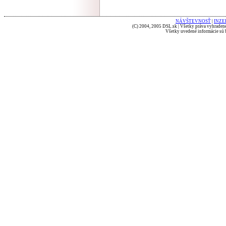
NÁVŠTEVNOSŤ
|
INZE
(C) 2004, 2005 DSL.sk | Všetky práva vyhradené
Všetky uvedené informácie sú b