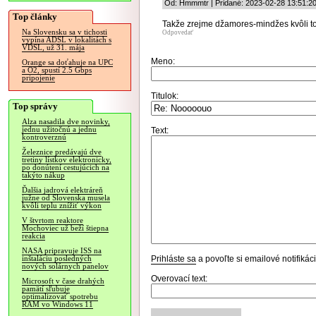
Od: Hmmmtr | Pridané: 2023-02-28 13:51:2
Top články
Takže zrejme džamores-mindžes kvôli to
Na Slovensku sa v tichosti
Odpovedať
vypína ADSL v lokalitách s
VDSL, už 31. mája
Meno:
Orange sa doťahuje na UPC
a O2, spustí 2.5 Gbps
pripojenie
Titulok:
Top správy
Alza nasadila dve novinky,
jednu užitočnú a jednu
Text:
kontroverznú
Železnice predávajú dve
tretiny lístkov elektronicky,
po donútení cestujúcich na
takýto nákup
Ďalšia jadrová elektráreň
južne od Slovenska musela
kvôli teplu znížiť výkon
V štvrtom reaktore
Mochoviec už beží štiepna
reakcia
NASA pripravuje ISS na
Prihláste sa
a povoľte si emailové notifiká
inštaláciu posledných
nových solárnych panelov
Overovací text:
Microsoft v čase drahých
pamätí sľubuje
optimalizovať spotrebu
RAM vo Windows 11