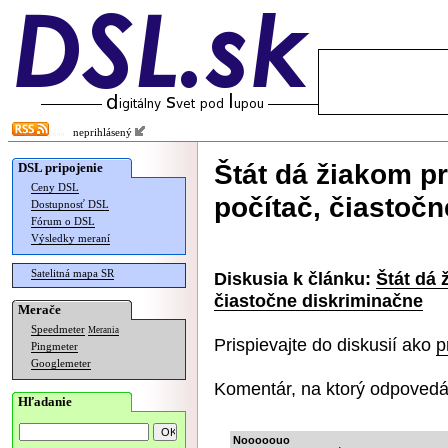
neprihlásený
Štát dá žiakom p
DSL pripojenie
Ceny DSL
počítač, čiastoč
Dostupnosť DSL
Fórum o DSL
Výsledky meraní
Satelitná mapa SR
Diskusia k článku:
Štát dá 
čiastočne diskriminačne
Merače
Speedmeter
Merania
Prispievajte do diskusií ako
p
Pingmeter
Googlemeter
Komentár, na ktorý odpovedá
Hľadanie
Nooooouo