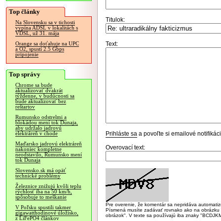
Top články
Titulok:
Na Slovensku sa v tichosti
vypína ADSL v lokalitách s
VDSL, už 31. mája
Text:
Orange sa doťahuje na UPC
a O2, spustí 2.5 Gbps
pripojenie
Top správy
Chrome sa bude
aktualizovať dvakrát
týždenne, v budúcnosti sa
bude aktualizovať bez
reštartov
Rumunsko odstrelmi a
blokádou mení tok Dunaja,
aby udržalo jadrovú
Prihláste sa
a povoľte si emailové notifiká
elektráreň v chode
Maďarsko jadrovú elektráreň
Overovací text:
nakoniec kompletne
neodstavilo, Rumunsko mení
tok Dunaja
Slovensko.sk má opäť
technické problémy
Železnice znižujú kvôli teplu
rýchlosť iba na 50 km/h,
spôsobuje to meškanie
Pre overenie, že komentár sa nepridáva automatizov
V Poľsku spustili takmer
Písmená musíte zadávať rovnako ako na obrázku veľk
gigawatthodinové úložisko,
obrázok". V texte sa používajú iba znaky "BC
z LiFePO4 článkov