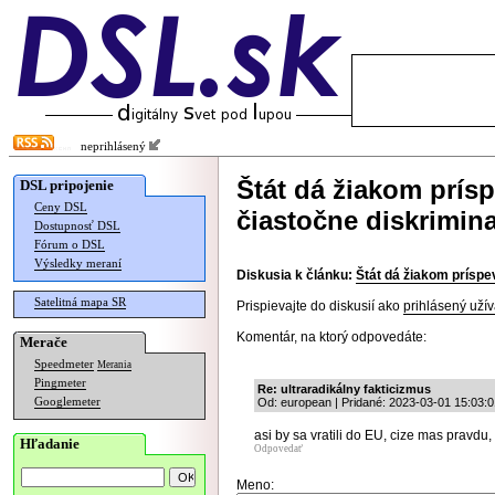
neprihlásený
Štát dá žiakom prísp
DSL pripojenie
Ceny DSL
čiastočne diskrimin
Dostupnosť DSL
Fórum o DSL
Výsledky meraní
Diskusia k článku:
Štát dá žiakom príspe
Satelitná mapa SR
Prispievajte do diskusií ako
prihlásený užív
Komentár, na ktorý odpovedáte:
Merače
Speedmeter
Merania
Pingmeter
Re: ultraradikálny fakticizmus
Googlemeter
Od: european | Pridané: 2023-03-01 15:03:0
asi by sa vratili do EU, cize mas prav
Hľadanie
Odpovedať
Meno: