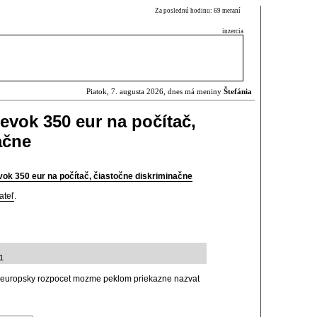
Za poslednú hodinu: 69 meraní
inzercia
Piatok, 7. augusta 2026, dnes má meniny
Štefánia
evok 350 eur na počítač,
ačne
vok 350 eur na počítač, čiastočne diskriminačne
ateľ
.
1
du, europsky rozpocet mozme peklom priekazne nazvat