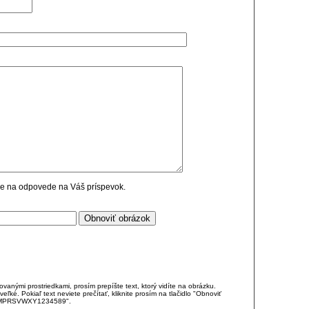
cie na odpovede na Váš príspevok.
anými prostriedkami, prosím prepíšte text, ktorý vidíte na obrázku.
é. Pokiaľ text neviete prečítať, kliknite prosím na tlačidlo "Obnoviť
DJKMPRSVWXY1234589".