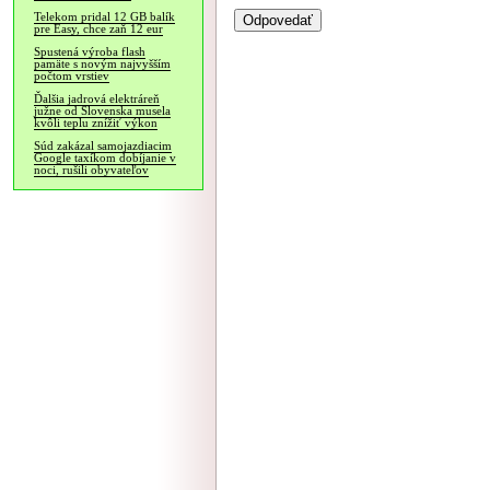
Telekom pridal 12 GB balík
pre Easy, chce zaň 12 eur
Spustená výroba flash
pamäte s novým najvyšším
počtom vrstiev
Ďalšia jadrová elektráreň
južne od Slovenska musela
kvôli teplu znížiť výkon
Súd zakázal samojazdiacim
Google taxíkom dobíjanie v
noci, rušili obyvateľov